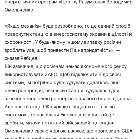
енергетичних програм «Центру Разумкова» Володимир
Омельченко.
«Якщо механізм буде розроблено, то це єдиний спосіб
повернути станцію в енергосистему України в цілості й
схоронності. У будь-якому іншому випадку росіяни
зроблять усе, щоб привести її в непридатність», —
сказав Рябцев.
Він зазначив, що росіянам немає економічного сенсу
використовувати ЗАЕС. Щоб підключити її до своєї
системи, їм потрібно буде будувати додаткові лінії
електропередач, оскільки станція будувалася для
забезпечення електроенергією правого берега Дніпра.
Але навіть якщо РФ вирішить з’єднати її зі своєю
системою, то навряд чи Україна дозволить їй це
зробити, маючи потужний військовий потенціал.
Омельченко своєю чергою вважає, що пропозиція США
може бути прийнята за виконання деяких умов. Перша