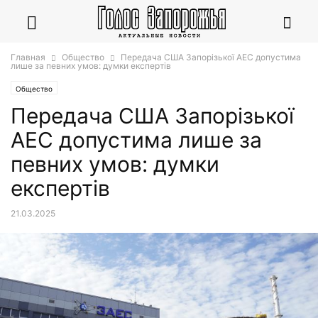
Главная
Общество
Передача США Запорізької АЕС допустима
лише за певних умов: думки експертів
Общество
Передача США Запорізької
АЕС допустима лише за
певних умов: думки
експертів
21.03.2025