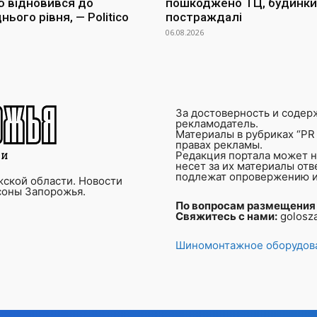
ю відновився до
пошкоджено ТЦ, будинки 
ього рівня, — Politico
постраждалі
06.08.2026
За достоверность и содер
рекламодатель.
Материалы в рубриках “PR 
правах рекламы.
Редакция портала может не
несет за их материалы от
подлежат опровержению и
ской области. Новости
соны Запорожья.
По вопросам размещения
Свяжитесь с нами:
golosz
Шиномонтажное оборудова