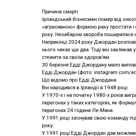
Причина смерті
Ірландський бізнесмен помер від онко
«агресивною» формою раку простати і с
року. Незабаром хвороба поширилася на
Наприкінці 2024 року Джордан розповід
нього чекає ще два. Тоді він закликав 
стежити за своїм здоров’ям.
30 березня Едді Джордану мало виповн
Едді Джордан (фото: instagram.com/ed
Що відомо про Едді Джордана
Він народився в Ірландії в 1948 році.
У 1970-х і на початку 1980-х років вигр
перегонах у таких категоріях, як Форм
перегонах 24 години Ле-Мана.
У 1991 році заснував свою команду пі
року.
У 1991 році Едді Джордан дав можливі