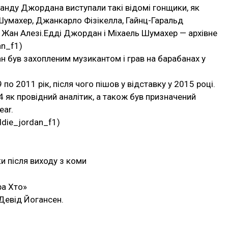
нду Джордана виступали такі відомі гонщики, як
 Шумахер, Джанкарло Фізікелла, Гайнц-Гаральд
і Жан Алезі.Едді Джордан і Міхаель Шумахер — архівне
an_f1)
ан був захопленим музикантом і грав на барабанах у
о 2011 рік, після чого пішов у відставку у 2015 році.
4 як провідний аналітик, а також був призначений
ear.
die_jordan_f1)
и після виходу з коми
ра Хто»
Девід Йогансен.