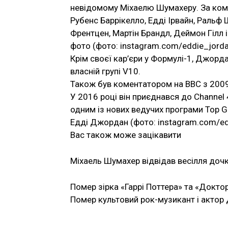
невідомому Міхаелю Шумахеру. За кома
Рубенс Баррікелло, Едді Ірвайн, Ральф
Френтцен, Мартін Брандл, Деймон Гілл 
фото (фото: instagram.com/eddie_jord
Крім своєї кар’єри у Формулі-1, Джорд
власній групі V10.
Також був коментатором на BBC з 2009 п
У 2016 році він приєднався до Channel 
одним із нових ведучих програми Top G
Едді Джордан (фото: instagram.com/ed
Вас також може зацікавити
Міхаель Шумахер відвідав весілля дочк
Помер зірка «Гаррі Поттера» та «Докто
Помер культовий рок-музикант і актор 