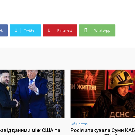
ok
Twitter
Pinterest
WhatsApp
Общество
озвідданими між США та
Росія атакувала Суми КАБ