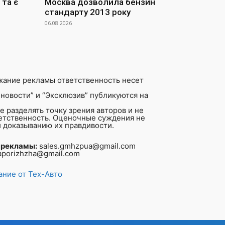
та є
Москва дозволила бензин
стандарту 2013 року
06.08.2026
жание рекламы ответственность несет
новости” и “Эксклюзив” публикуются на
 разделять точку зрения авторов и не
ветственность. Оценочные суждения не
 доказыванию их правдивости.
 рекламы:
sales.gmhzpua@gmail.com
aporizhzha@gmail.com
ние от Тех-Авто