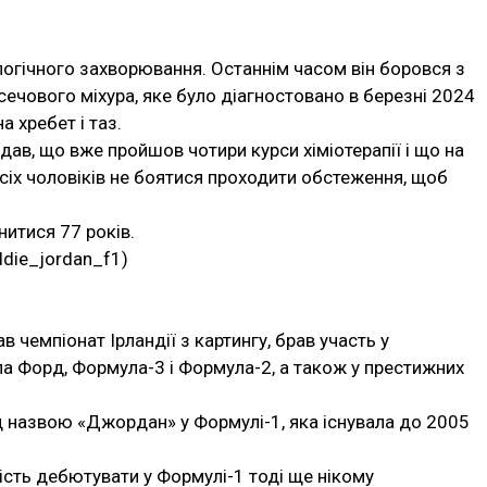
логічного захворювання. Останнім часом він боровся з
ечового міхура, яке було діагностовано в березні 2024
 хребет і таз.
ав, що вже пройшов чотири курси хіміотерапії і що на
усіх чоловіків не боятися проходити обстеження, щоб
итися 77 років.
die_jordan_f1)
ав чемпіонат Ірландії з картингу, брав участь у
ула Форд, Формула-3 і Формула-2, а також у престижних
д назвою «Джордан» у Формулі-1, яка існувала до 2005
сть дебютувати у Формулі-1 тоді ще нікому