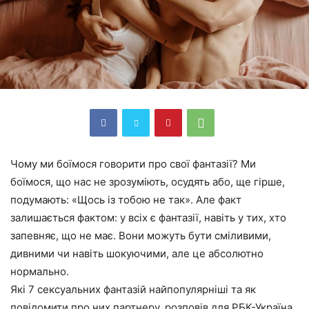
Чому ми боїмося говорити про свої фантазії? Ми
боїмося, що нас не зрозуміють, осудять або, ще гірше,
подумають: «Щось із тобою не так». Але факт
залишається фактом: у всіх є фантазії, навіть у тих, хто
запевняє, що не має. Вони можуть бути сміливими,
дивними чи навіть шокуючими, але це абсолютно
нормально.
Які 7 сексуальних фантазій найпопулярніші та як
повідомити про них партнеру, розповів для РБК-Україна