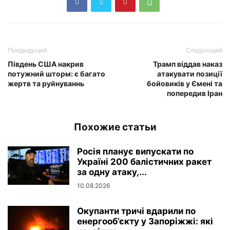
Предыдущий
Следующий
Південь США накрив
Трамп віддав наказ
потужний шторм: є багато
атакувати позиції
жертв та руйнуваннь
бойовиків у Ємені та
попередив Іран
Похожие статьи
Росія планує випускати по
Україні 200 балістичних ракет
за одну атаку,...
10.08.2026
Окупанти тричі вдарили по
енергооб’єкту у Запоріжжі: які