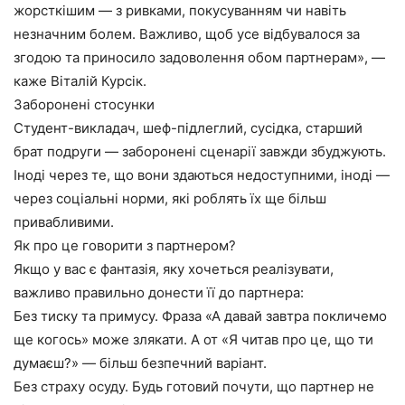
жорсткішим — з ривками, покусуванням чи навіть
незначним болем. Важливо, щоб усе відбувалося за
згодою та приносило задоволення обом партнерам», —
каже Віталій Курсік.
Заборонені стосунки
Студент-викладач, шеф-підлеглий, сусідка, старший
брат подруги — заборонені сценарії завжди збуджують.
Іноді через те, що вони здаються недоступними, іноді —
через соціальні норми, які роблять їх ще більш
привабливими.
Як про це говорити з партнером?
Якщо у вас є фантазія, яку хочеться реалізувати,
важливо правильно донести її до партнера:
Без тиску та примусу. Фраза «А давай завтра покличемо
ще когось» може злякати. А от «Я читав про це, що ти
думаєш?» — більш безпечний варіант.
Без страху осуду. Будь готовий почути, що партнер не