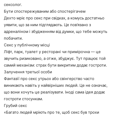
сексолог.
Бути спостережуваним або спостерігачем
Дехто мріє про секс при свідках, а комусь достатньо
уявити, що за ним підглядають. Це пов’язано з
адреналіном і збудженням від думки, що тебе можуть
побачити.
Секс у публічному місці
Ліфт, парк, туалет у ресторані чи примірочна — це
звучить ризиковано, а отже, збуджує. Тут працює той
самий механізм: страх бути викритим додає гостроти.
Залучення третьої особи
Фантазії про секс утрьох або свінгерство часто
виникають навіть у найвірніших людей. Це не означає,
що вони хочуть це реалізувати. Іноді сама ідея додає
гостроти стосункам.
Грубий секс
«Багато людей мріють про те, щоб секс був трохи