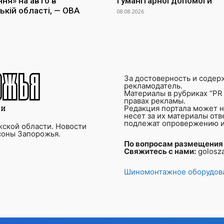
ня» на авто в
гуманітарної допомоги
ькій області, — ОВА
08.08.2026
За достоверность и содер
рекламодатель.
Материалы в рубриках “PR 
правах рекламы.
Редакция портала может не
несет за их материалы от
подлежат опровержению и
ской области. Новости
соны Запорожья.
По вопросам размещения
Свяжитесь с нами:
golosz
Шиномонтажное оборудова