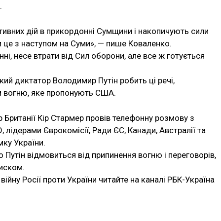
.
тивних дій в прикордонні Сумщини і накопичують сили
и це з наступом на Суми», — пише Коваленко.
нні, несе втрати від Сил оборони, але все ж готується
ий диктатор Володимир Путін робить ці речі,
м вогню, яке пропонують США.
р Британії Кір Стармер провів телефонну розмову з
, лідерами Єврокомісії, Ради ЄС, Канади, Австралії та
мку України.
 Путін відмовиться від припинення вогню і переговорів,
иском.
війну Росії проти України читайте на каналі РБК-Україна