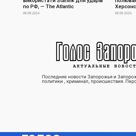
використати Starlink для ударів
полюван
по РФ, — The Atlantic
Херсонс
08.08.2026
08.08.2026
Последние новости Запорожья и Запорож
политики , криминал, происшествия. Пер