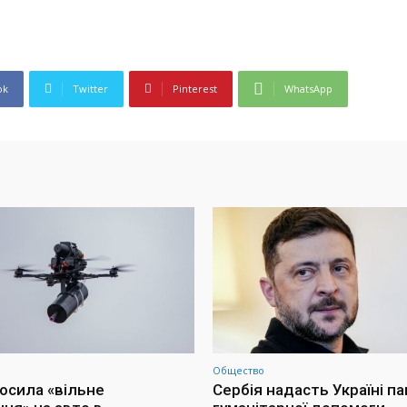
ok
Twitter
Pinterest
WhatsApp
Общество
осила «вільне
Сербія надасть Україні п