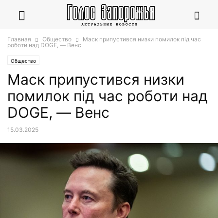
Главная
Общество
Маск припустився низки помилок під час
роботи над DOGE, — Венс
Общество
Маск припустився низки
помилок під час роботи над
DOGE, — Венс
15.03.2025