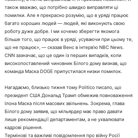
також вважаю, що потрібно швидко виправляти ці
помилки. Але я прекрасно розумію, що в уряді працює
багато хороших людей — людей, які виконують свою
роботу дуже добре. І ми хочемо зберегти якомога
більше того, що працює в уряді, усуваючи при цьому те,
що не працює», — сказав Венс в інтерв’ю NBC News.
CNN зазначає, що це один із перших випадків, коли
високопоставлений чиновник Білого дому визнав, що
команда Маска DOGE припустилася низки помилок.
Нагадаємо, близько тижня тому Politico писало, що
президент США Дональд Трамп обмежив повноваження
Ілона Маска після масових звільнень. Зокрема, глава
Білого дому заявив, що мільярдер має право давати
лише рекомендації департаментам, а не ухвалювати
кадрові рішення.
Термінові та важливі повідомлення про війну Росії