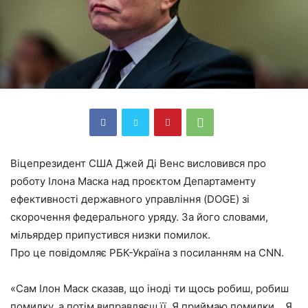
Віцепрезидент США Джей Ді Венс висловився про
роботу Ілона Маска над проєктом Департаменту
ефективності державного управління (DOGE) зі
скорочення федерального уряду. За його словами,
мільярдер припустився низки помилок.
Про це повідомляє РБК-Україна з посиланням на CNN.
«Сам Ілон Маск сказав, що іноді ти щось робиш, робиш
помилку, а потім виправляєш її. Я приймаю помилки… Я