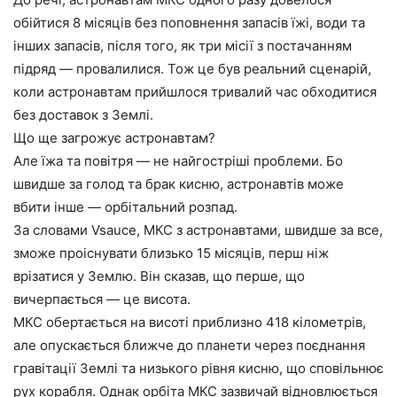
обійтися 8 місяців без поповнення запасів їжі, води та
інших запасів, після того, як три місії з постачанням
підряд — провалилися. Тож це був реальний сценарій,
коли астронавтам прийшлося тривалий час обходитися
без доставок з Землі.
Що ще загрожує астронавтам?
Але їжа та повітря — не найгостріші проблеми. Бо
швидше за голод та брак кисню, астронавтів може
вбити інше — орбітальний розпад.
За словами Vsauce, МКС з астронавтами, швидше за все,
зможе проіснувати близько 15 місяців, перш ніж
врізатися у Землю. Він сказав, що перше, що
вичерпається — це висота.
МКС обертається на висоті приблизно 418 кілометрів,
але опускається ближче до планети через поєднання
гравітації Землі та низького рівня кисню, що сповільнює
рух корабля. Однак орбіта МКС зазвичай відновлюється