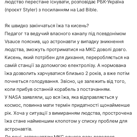
людство перестане існувати, розповідає РБК-Україна
(проєкт Styler) з посиланням на Lad Bible.
Як швидко закінчаться їжа та кисень?
Педагог та ведучий власного каналу під псевдонімом
Vsauce пояснив, що астронавти у випадку зникнення
людства, зможуть протриматися на МКС доволі довго.
Кисень, який потрібен для дихання, переробляється на
самій станції за допомогою електролізу. А нормована
їжа дозволить харчуватися близько 2 років, а вже потім
почнеться голодування. Звісно, це залежить від того,
коли прибув останній корабель з постачанням.
У NASA заявляли, що вся їжа, яка відправляється у
космос, повинна мати термін придатності щонайменше
рік. Хоча у ситуації з вимиранням людства, прострочена
їжа стане найменшим клопотом у списку проблем для
астронавтів.
До речі, астронавтам МКС одного разу довелося