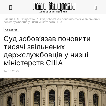
Главная
Общество
Суд зобов’язав поновити тисячі звільнених
держслужбовців у низці міністерств США
Общество
Суд зобов’язав поновити
тисячі звільнених
держслужбовців у низці
міністерств США
14.03.2025