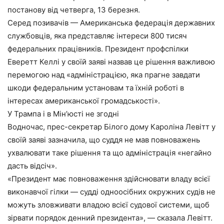
постанову від четверга, 13 березня.
Серед позивачів — Американська федерація державних
службовців, яка представляє інтереси 800 тисяч
федеральних працівників. Президент профспілки
Еверетт Келлі у своїй заяві назвав це рішення важливою
перемогою над «адміністрацією, яка прагне завдати
шкоди федеральним установам та їхній роботі в
інтересах американської громадськості».
У Трампа і в Мін’юсті не згодні
Водночас, прес-секретар Білого дому Кароліна Левітт у
своїй заяві зазначила, що суддя не мав повноважень
ухвалювати таке рішення та що адміністрація «негайно
дасть відсіч».
«Президент має повноваження здійснювати владу всієї
виконавчої гілки — судді одноосібних окружних судів не
можуть зловживати владою всієї судової системи, щоб
зірвати порядок денний президента», — сказала Левітт.