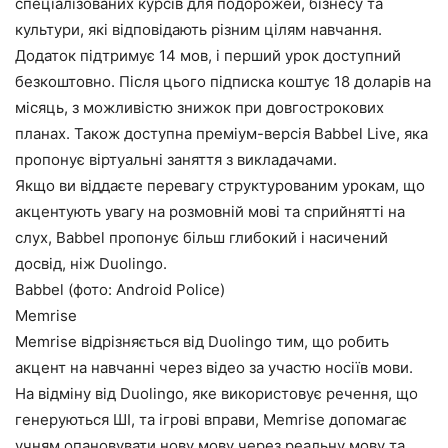
спеціалізованих курсів для подорожей, бізнесу та
культури, які відповідають різним цілям навчання.
Додаток підтримує 14 мов, і перший урок доступний
безкоштовно. Після цього підписка коштує 18 доларів на
місяць, з можливістю знижок при довгострокових
планах. Також доступна преміум-версія Babbel Live, яка
пропонує віртуальні заняття з викладачами.
Якщо ви віддаєте перевагу структурованим урокам, що
акцентують увагу на розмовній мові та сприйнятті на
слух, Babbel пропонує більш глибокий і насичений
досвід, ніж Duolingo.
Babbel (фото: Android Police)
Memrise
Memrise відрізняється від Duolingo тим, що робить
акцент на навчанні через відео за участю носіїв мови.
На відміну від Duolingo, яке використовує речення, що
генеруються ШІ, та ігрові вправи, Memrise допомагає
учням опановувати нову мову через реальну мову та