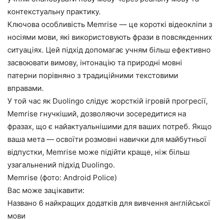
контекстуальну практику.
Ключова особливість Memrise — це короткі відеокліпи з
носіями мови, які використовують фрази в повсякденних
ситуаціях. Цей підхід допомагає учням більш ефективно
засвоювати вимову, інтонацію та природні мовні
патерни порівняно з традиційними текстовими
вправами.
У той час як Duolingo слідує жорсткій ігровій прогресії,
Memrise гнучкіший, дозволяючи зосередитися на
фразах, що є найактуальнішими для ваших потреб. Якщо
ваша мета — освоїти розмовні навички для майбутньої
відпустки, Memrise може підійти краще, ніж більш
узагальнений підхід Duolingo.
Memrise (фото: Android Police)
Вас може зацікавити:
Названо 6 найкращих додатків для вивчення англійської
мови