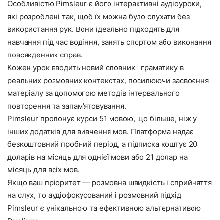
Особливістю Pimsleur є його інтерактивні аудіоуроки,
які розроблені так, щоб їх можна було слухати без
використання рук. Вони ідеально підходять для
навчання під час водіння, занять спортом або виконання
повсякденних справ.
Кожен урок вводить новий словник і граматику в
реальних розмовних контекстах, посилюючи засвоєння
матеріалу за допомогою методів інтервального
повторення та запам’ятовування.
Pimsleur пропонує курси 51 мовою, що більше, ніж у
інших додатків для вивчення мов. Платформа надає
безкоштовний пробний період, а підписка коштує 20
доларів на місяць для однієї мови або 21 долар на
місяць для всіх мов.
Якщо ваш пріоритет — розмовна швидкість і сприйняття
на слух, то аудіофокусований і розмовний підхід
Pimsleur є унікальною та ефективною альтернативою