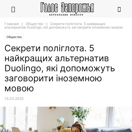
Главная
Общество
Секрети поліглота. 5 найкращих
альтернатив Duolingo, які допоможуть заговорити іноземною мовою
Общество
Секрети поліглота. 5
найкращих альтернатив
Duolingo, які допоможуть
заговорити іноземною
мовою
13.03.2025