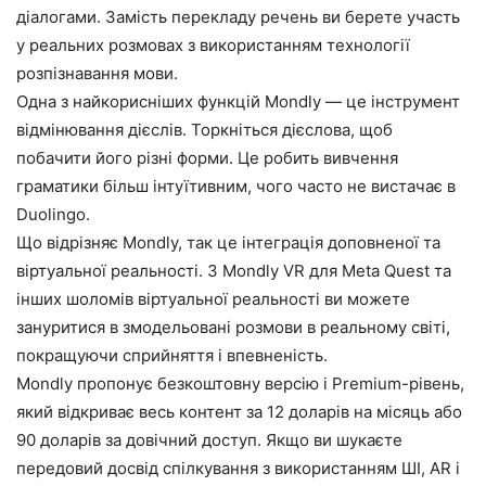
діалогами. Замість перекладу речень ви берете участь
у реальних розмовах з використанням технології
розпізнавання мови.
Одна з найкорисніших функцій Mondly — це інструмент
відмінювання дієслів. Торкніться дієслова, щоб
побачити його різні форми. Це робить вивчення
граматики більш інтуїтивним, чого часто не вистачає в
Duolingo.
Що відрізняє Mondly, так це інтеграція доповненої та
віртуальної реальності. З Mondly VR для Meta Quest та
інших шоломів віртуальної реальності ви можете
зануритися в змодельовані розмови в реальному світі,
покращуючи сприйняття і впевненість.
Mondly пропонує безкоштовну версію і Premium-рівень,
який відкриває весь контент за 12 доларів на місяць або
90 доларів за довічний доступ. Якщо ви шукаєте
передовий досвід спілкування з використанням ШІ, AR і