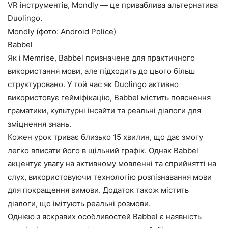
VR інструментів, Mondly — це приваблива альтернатива
Duolingo.
Mondly (фото: Android Police)
Babbel
Як і Memrise, Babbel призначене для практичного
використання мови, але підходить до цього більш
структуровано. У той час як Duolingo активно
використовує гейміфікацію, Babbel містить пояснення
граматики, культурні інсайти та реальні діалоги для
зміцнення знань.
Кожен урок триває близько 15 хвилин, що дає змогу
легко вписати його в щільний графік. Однак Babbel
акцентує увагу на активному мовленні та сприйнятті на
слух, використовуючи технологію розпізнавання мови
для покращення вимови. Додаток також містить
діалоги, що імітують реальні розмови.
Однією з яскравих особливостей Babbel є наявність