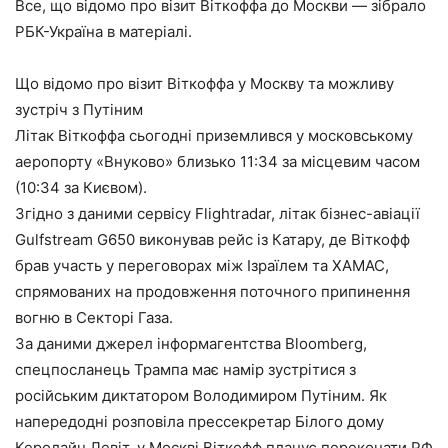
Все, що відомо про візит Віткоффа до Москви — зібрало
РБК-Україна в матеріалі.
Що відомо про візит Віткоффа у Москву та можливу
зустріч з Путіним
Літак Віткоффа сьогодні приземлився у московському
аеропорту «Внуково» близько 11:34 за місцевим часом
(10:34 за Києвом).
Згідно з даними сервісу Flightradar, літак бізнес-авіації
Gulfstream G650 виконував рейс із Катару, де Віткофф
брав участь у переговорах між Ізраїлем та ХАМАС,
спрямованих на продовження поточного припинення
вогню в Секторі Газа.
За даними джерел інформагентства Bloomberg,
спецпосланець Трампа має намір зустрітися з
російським диктатором Володимиром Путіним. Як
напередодні розповіла прессекретар Білого дому
Керолайн Левіт, у Москві Віткофф планує переконати РФ