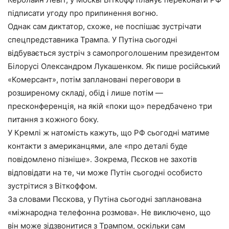
підписати угоду про припинення вогню.
Однак сам диктатор, схоже, не поспішає зустрічати
спецпредставника Трампа. У Путіна сьогодні
відбувається зустріч з самопроголошеним президентом
Білорусі Олександром Лукашенком. Як пише російський
«Комерсант», потім заплановані переговори в
розширеному складі, обід і лише потім —
пресконференція, на якій «поки що» передбачено три
питання з кожного боку.
У Кремлі ж натомість кажуть, що РФ сьогодні матиме
контакти з американцями, але «про деталі буде
повідомлено пізніше». Зокрема, Пєсков не захотів
відповідати на те, чи може Путін сьогодні особисто
зустрітися з Віткоффом.
За словами Пєскова, у Путіна сьогодні запланована
«міжнародна телефонна розмова». Не виключено, що
він може зідзвонитися з Трампом, оскільки сам