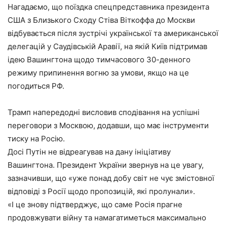
Нагадаємо, що поїздка спецпредставника президента
США з Близького Сходу Стіва Віткоффа до Москви
відбувається після зустрічі української та американської
делегацій у Саудівській Аравії, на якій Київ підтримав
ідею Вашингтона щодо тимчасового 30-денного
режиму припинення вогню за умови, якщо на це
погодиться РФ.
Трамп напередодні висловив сподівання на успішні
переговори з Москвою, додавши, що має інструменти
тиску на Росію.
Досі Путін не відреагував на дану ініціативу
Вашингтона. Президент України звернув на це увагу,
зазначивши, що «уже понад добу світ не чує змістовної
відповіді з Росії щодо пропозицій, які пролунали».
«І це знову підтверджує, що саме Росія прагне
продовжувати війну та намагатиметься максимально