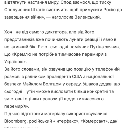
відтягнути настання миру. Сподіваємося, що тиску
Сполучених Штатів вистачить, щоб примусити Росію до
завершення війни», — наголосив Зеленський.
Хоч і не від самого диктатора, але від його
представників вже починають лунати реакції і явно в
негативний бік. Як-от сьогодні помічник Путіна заявив,
що «Кремлю не потрібне тимчасове перемир’я з
Україною».
За його словами, він озвучив цю позицію у телефонній
розмові з радником президента США з національної
безпеки Майклом Волтцом у середу. Ушаков додав, що
сьогодні Путін «може висловити більш конкретні та
змістовні оцінки пропозиції щодо тимчасового
перемир’я».
Під час підготовки матеріалу використовувалися
Bloomberg, російський «Інтерфакс», «Комерсант», дані