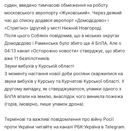
суден, введено тимчасові обмеження на роботу
московського аеропорту «Жуковський». Через деякий
час до списку додався аеропорт «Домодєдово» і
«Стригіно» (другий у місті Нижній Новгород).
Після цього Собянін повідомив, що в міських округах
Домодєдово і Раменське було збито ще 4 БпЛА. Але о
04:13 канал «Осторожно новости» стверджує, що збито
вже 11 безпілотників.
Звуки вибухів у Курській області
З моменту настання нової доби росіяни скаржилися на
звуки вибухів у Курську та Курчатові Курської області. У
другому випадку, як стверджувалося, уламки одного з
БпЛА впали на землю, внаслідок чого виникла пожежа
(горів, імовірно, лише уламок дрона).
Термінові та важливі повідомлення про війну Росії
проти України читайте на каналі РБК-Україна в Telegram.