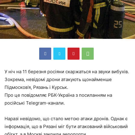
У ніч на 11 березня росіяни скаржаться на звуки вибухів.
Зокрема, невідомі дрони атакують щонайменше
Підмосков’я, Рязань і Курськ.
Про це повідомляє РБК-Україна з посиланням на
російські Telegram-канали.
Наразі невідомо, що стало метою атаки дронів. Однак є
інформація, що в Рязані міг бути атакований військовий
об’єкт, а в Москві закрили аеропорти.