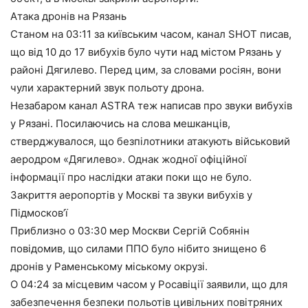
Атака дронів на Рязань
Станом на 03:11 за київським часом, канал SHOT писав,
що від 10 до 17 вибухів було чути над містом Рязань у
районі Дягилево. Перед цим, за словами росіян, вони
чули характерний звук польоту дрона.
Незабаром канал ASTRA теж написав про звуки вибухів
у Рязані. Посилаючись на слова мешканців,
стверджувалося, що безпілотники атакують військовий
аеродром «Дягилево». Однак жодної офіційної
інформації про наслідки атаки поки що не було.
Закриття аеропортів у Москві та звуки вибухів у
Підмосков’ї
Приблизно о 03:30 мер Москви Сергій Собянін
повідомив, що силами ППО було нібито знищено 6
дронів у Раменському міському окрузі.
О 04:24 за місцевим часом у Росавіції заявили, що для
забезпечення безпеки польотів цивільних повітряних