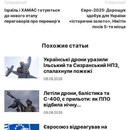
Предыдущий
Следующий
Ізраїль і ХАМАС готуються
Євро-2025: Дорощук
до нового етапу
здобув для України
переговорів про перемир’я
«історичне золото», Нікітін
посів 5-те місце
Похожие статьи
Українські дрони уразили
Ільський та Сизранський НПЗ,
спалахнули пожежі
08.08.2026
Летіли дрони, балістика та
С-400, є прильоти: як ППО
відбила нічну...
08.08.2026
Євросоюз відреагував на