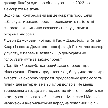
двопартійної угоди про фінансування на 2023 рік.
Демократи не згодні
Водночас, конгресмени від демократів пообіцяли
заблокувати законопроект, посилаючись на істотні
скорочення критично важливих послуг, таких як
охорона здоров’я.
Лідери Демократичної партії Гакім Джеффріс та Кетрін
Кларк і голова Демократичної фракції Піт Агілар ввечері
у суботу, 8 березня, заявили, що демократи не
голосуватимуть за законопроект.
«Партійний республіканський законопроект про
фінансування Палати представників, бездумно скорочує
витрати на охорону здоров’я, продовольчу допомогу та
пільги для ветеранів на 23 млрд доларів. Не менш
тривожним є те, що законодавство нічого не робить для
захисту соціального забезпечення, Medicare і Medicaid,
наражаючи американський народ на подальший біль