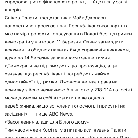
упродовж цього фінансового року», — йдеться у заяві
лідерів.
Спікер Палати представників Майк Джонсон
наполегливо просуває план Республіканської партії та
має намір провести голосування в Палаті без підтримки
демократів у вівторок, 11 березня. Однак затвердити
документ в обидвох палатах буде справжнім викликом,
адже до 14 березня залишилося менше тижня.
«Демократи не підтримують цю пропозицію, а це
означає, що республіканці потребують майже
одностайної підтримки. Джонсон не має права на
помилку з його незначною більшістю у 218-214 голосів і
може дозволити собі втратити лише одного
перебіжчика, якщо всі члени голосують і присутні на
засіданні», — пише ABC News.
«Захоплення влади для Білого дому»
Тим часом член Комітету з питань асигнувань Палати
представників, конгресмен від штату Коннектикут Роза