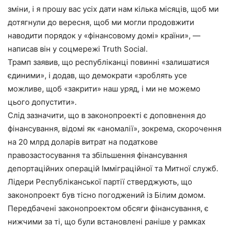
зміни, і я прошу вас усіх дати нам кілька місяців, щоб ми
дотягнули до вересня, щоб ми могли продовжити
наводити порядок у «фінансовому домі» країни», —
написав він у соцмережі Truth Social.
Трамп заявив, що республіканці повинні «залишатися
єдиними», і додав, що демократи «зроблять усе
можливе, щоб «закрити» наш уряд, і ми не можемо
цього допустити».
Слід зазначити, що в законопроекті є доповнення до
фінансування, відомі як «аномалії», зокрема, скорочення
на 20 млрд доларів витрат на податкове
правозастосування та збільшення фінансування
депортаційних операцій Імміграційної та Митної служб.
Лідери Республіканської партії стверджують, що
законопроект був тісно погоджений із Білим домом.
Передбачені законопроектом обсяги фінансування, є
нижчими за ті, що були встановлені раніше у рамках