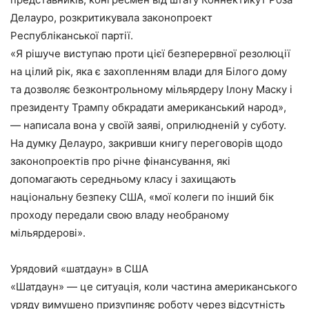
Делауро, розкритикувала законопроект
Республіканської партії.
«Я рішуче виступаю проти цієї безперервної резолюції
на цілий рік, яка є захопленням влади для Білого дому
та дозволяє безконтрольному мільярдеру Ілону Маску і
президенту Трампу обкрадати американський народ»,
— написала вона у своїй заяві, оприлюдненій у суботу.
На думку Делауро, закривши книгу переговорів щодо
законопроектів про річне фінансування, які
допомагають середньому класу і захищають
національну безпеку США, «мої колеги по інший бік
проходу передали свою владу необраному
мільярдерові».
Урядовий «шатдаун» в США
«Шатдаун» — це ситуація, коли частина американського
уряду вимушено призупиняє роботу через відсутність