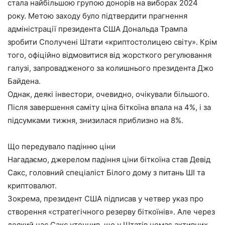
стала найбільшою групою донорів на виборах 2024
року. Метою заходу було підтвердити прагнення
адміністрації президента США Дональда Трампа
зробити Сполучені Штати «криптостолицею світу». Крім
того, офіційно відмовитися від жорсткого регулювання
галузі, запровадженого за колишнього президента Джо
Байдена.
Однак, деякі інвестори, очевидно, очікували більшого.
Після завершення саміту ціна біткоїна впала на 4%, і за
підсумками тижня, знизилася приблизно на 8%.
Що передувало падінню ціни
Нагадаємо, джерелом падіння ціни біткоїна став Девід
Сакс, головний спеціаліст Білого дому з питань ШІ та
криптовалют.
Зокрема, президент США підписав у четвер указ про
створення «стратегічного резерву біткоїнів». Але через
деякий час Сакс уточнив, що у Штатів немає активних