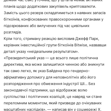
планів щодо додаткових закупівель криптовалюти.
Замість цього резерв складатиметься з наявних запасів
біткоїнів, конфіскованих правоохоронними органами у
підозрюваних або вилучених під час цивільних
розглядів.
Крім того, стриману реакцію висловив Джефф Парк,
керівник інвестиційної групи біткоїнів Bitwise, назвавши
деталі указу «неідеальним результатом».
«Президентський указ — це всього лише політична
директива, яка може залишитися чинною або зникнути
так само легко, як указ Байдена про гендерно-
афірмативну допомогу для неповнолітніх або його
розпорядження про обмеження індустрії ШІ… Без
законодавчої підтримки, що відображає волю
суспільства і політичних коаліцій, це навряд чи стане
переломним моментом, який призведе до очікуваних
масштабних наслідків», — написав він у соцмережі Х.