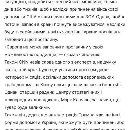
ситуацією, знадобиться певний час, можливо, кілька
днів або тижнів, щоб наслідки припинення військової
допомоги США стали відчутними для ЗСУ. Однак, щойно
поточні запаси в країні почнуть виснажуватися, наслідки
будуть серйозними, навіть якщо інші країни поспішать
заповнити цю прогалину.
«Європа не може заповнити прогалину у своїх
можливостях поодинці», — сказав чиновник.
Також CNN навів слова одного з експертів, на думку
якого, цей крок буде відчуватися протягом двох-
чотирьох місяців, оскільки допомога європейських
країн допомагає Києву поки що залишатися в боротьбі.
Однак, старший радник Центру стратегічних і
міжнародних досліджень, Марк Канчіан, зазначив, що
«удар буде великим».
Також він додав, що адміністрація Трампа має ще інші
форми допомоги Україні, які можуть бути припинені або
повністю скасовані, включно з обміном розвідданими та