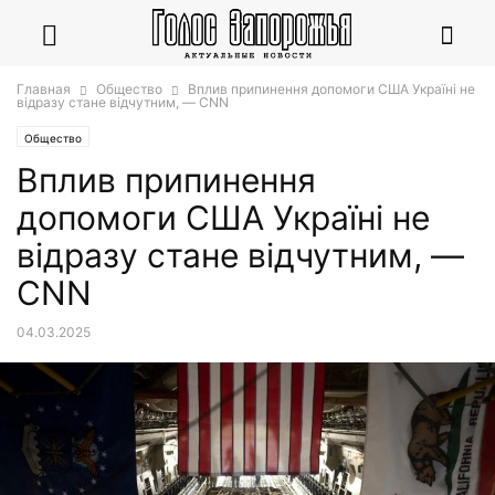
Главная
Общество
Вплив припинення допомоги США Україні не
відразу стане відчутним, — CNN
Общество
Вплив припинення
допомоги США Україні не
відразу стане відчутним, —
CNN
04.03.2025