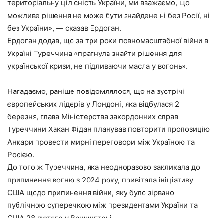
територіальну цілісність України, ми вважаємо, що
можливе рішення не може бути знайдене ні без Росії, ні
без України», — сказав Ердоган.
Ердоган додав, що за три роки повномасштабної війни в
Україні Туреччина «прагнула знайти рішення для
української кризи, не підливаючи масла у вогонь».
Нагадаємо, раніше повідомлялося, що на зустрічі
європейських лідерів у Лондоні, яка відбулася 2
березня, глава Міністерства закордонних справ
Туреччини Хакан Фідан планував повторити пропозицію
Анкари провести мирні переговори між Україною та
Росією.
До того ж Туреччина, яка неодноразово закликала до
припинення вогню з 2024 року, привітала ініціативу
США щодо припинення війни, яку було зірвано
публічною суперечкою між президентами України та
США 28 лютого у Вашингтоні.