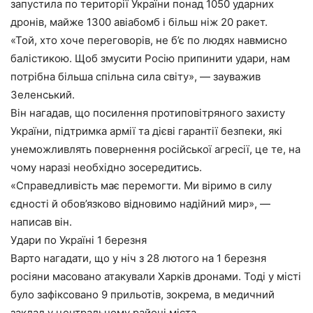
запустила по території України понад 1050 ударних
дронів, майже 1300 авіабомб і більш ніж 20 ракет.
«Той, хто хоче переговорів, не б’є по людях навмисно
балістикою. Щоб змусити Росію припинити удари, нам
потрібна більша спільна сила світу», — зауважив
Зеленський.
Він нагадав, що посилення протиповітряного захисту
України, підтримка армії та дієві гарантії безпеки, які
унеможливлять повернення російської агресії, це те, на
чому наразі необхідно зосередитись.
«Справедливість має перемогти. Ми віримо в силу
єдності й обов’язково відновимо надійний мир», —
написав він.
Удари по Україні 1 березня
Варто нагадати, що у ніч з 28 лютого на 1 березня
росіяни масовано атакували Харків дронами. Тоді у місті
було зафіксовано 9 прильотів, зокрема, в медичний
заклад у центральному районі міста.