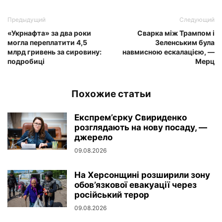
Предыдущий
Следующий
«Укрнафта» за два роки
Сварка між Трампом і
могла переплатити 4,5
Зеленським була
млрд гривень за сировину:
навмисною ескалацією, —
подробиці
Мерц
Похожие статьи
Експрем’єрку Свириденко
розглядають на нову посаду, —
джерело
09.08.2026
На Херсонщині розширили зону
обов’язкової евакуації через
російський терор
09.08.2026