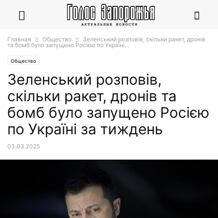
Главная
Общество
Зеленський розповів, скільки ракет, дронів
та бомб було запущено Росією по Україні...
Общество
Зеленський розповів,
скільки ракет, дронів та
бомб було запущено Росією
по Україні за тиждень
03.03.2025