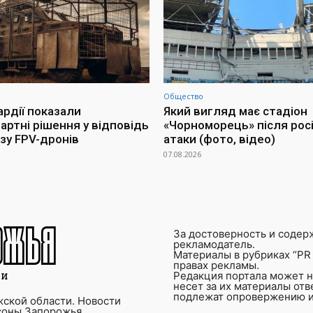
Общество
ардії показали
Який вигляд має стадіон
артні рішення у відповідь
«Чорноморець» після росі
озу FPV-дронів
атаки (фото, відео)
07.08.2026
За достоверность и содер
рекламодатель.
Материалы в рубриках “PR 
правах рекламы.
Редакция портала может не
несет за их материалы от
подлежат опровержению и
ской области. Новости
соны Запорожья.