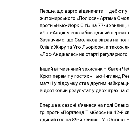
Перше, що варто відзначити – дебют у
житомирського «Полісся» Артема Смоля
проти «Нью-Йорк Сіті» на 77-й хвилині, 
«Лос-Анджелес» забив єдиний переможн
Зазначимо, що Смоляков зіграв на полі
Олів’є Жиру та Уго Льорісом, а також
«Лос-Анджелес» на старті регулярного 
Інший вітчизняний захисник – Євген Че
Крю» переміг у гостях «Нью-Інгленд Ре
матч і у підсумку став другим найкра
відсотковий результат у двох іграх на с
Вперше в сезоні з’явився на полі Олек
грі проти «Портленд Тімберс» на 42-й 
єдиний гол на 89-й хвилині. У «Остіна»