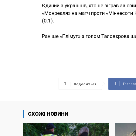
Єдиний з українців, хто не зіграв за св
«Монреаля» на матч проти «Міннесоти 
(0:1).
Раніше «Плімут» з голом Таловєрова шок
Facebo
Поделиться
СХОЖІ НОВИНИ