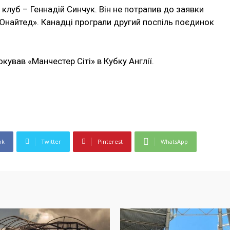
ій клуб – Геннадій Синчук. Він не потрапив до заявки
Юнайтед». Канадці програли другий поспіль поєдинок
ував «Манчестер Сіті» в Кубку Англії.
ok
Twitter
Pinterest
WhatsApp