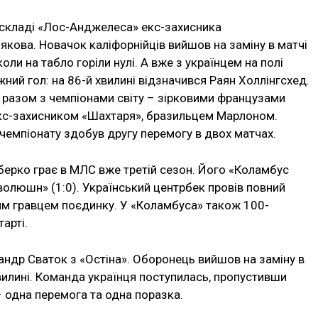
 складі «Лос-Анджелеса» екс-захисника
кова. Новачок каліфорнійців вийшов на заміну в матчі
коли на табло горіли нулі. А вже з українцем на полі
ий гол: на 86-й хвилині відзначився Раян Холлінгсхед.
 разом з чемпіонами світу – зірковими французами
 екс-захисником «Шахтаря», бразильцем Марлоном.
чемпіонату здобув другу перемогу в двох матчах.
берко грає в МЛС вже третій сезон. Його «Коламбус
волюшн» (1:0). Український центрбек провів повний
щим гравцем поєдинку. У «Коламбуса» також 100-
тарті.
сандр Сваток з «Остіна». Оборонець вийшов на заміну в
хвилині. Команда українця поступилась, пропустивши
 – одна перемога та одна поразка.