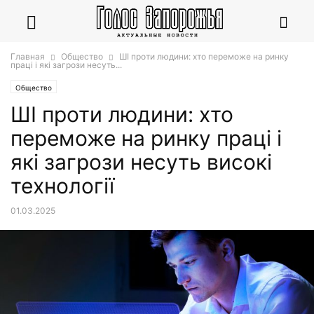
Главная
Общество
ШІ проти людини: хто переможе на ринку
праці і які загрози несуть...
Общество
ШІ проти людини: хто
переможе на ринку праці і
які загрози несуть високі
технології
01.03.2025