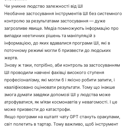
Чи уникне людство залежності від ШІ
Необачне застосування інструментів ШІ без системного
контролю за результатами застосування — дуже
загрозливе явище. Медіа помножують інформацію про
випадки неетичних рішень та маніпуляцій з
інформацією, до яких вдавалися програми ШІ, які в
поточному режимі могли б призвести до людських
жертв.
Знову ж таки, потрібно, аби контроль за застосуванням
ШІ проводили навчені фахівці високого ступеня
професіоналізму, які могли б і якісно робити запити, і
кваліфіковано оцінювати результати. Тому що інакше
змога думати завдяки допомозі ШІ у людства може
атрофуватися, як м’язи космонавтів у невагомості. І це
може призвести до катастрофи.
Якщо програми на кшталт чату GPT стануть оракулами,
світ полетить в тартар. Тому важливо, щоб інструмент