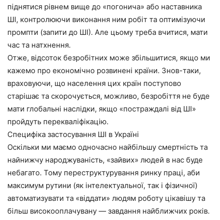
піднятися рівнем вище до «погонича» або наставника
ШІ, контролюючи виконання ним робіт та оптимізуючи
промпти (запити до ШІ). Але цьому треба вчитися, мати
час та натхнення.
Отже, відсоток безробітних може збільшитися, якщо ми
кажемо про економічно розвинені країни. Знов-таки,
враховуючи, що населення цих країн поступово
старішає та скорочується, можливо, безробіття не буде
мати глобальні наслідки, якщо «постраждалі від ШІ»
пройдуть перекваліфікацію.
Специфіка застосування ШІ в Україні
Оскільки ми маємо одночасно найбільшу смертність та
найнижчу народжуваність, «зайвих» людей в нас буде
небагато. Тому переструктурування ринку праці, аби
максимум рутини (як інтелектуальної, так і фізичної)
автоматизувати та «віддати» людям роботу цікавішу та
більш високооплачувану — завдання найближчих років.