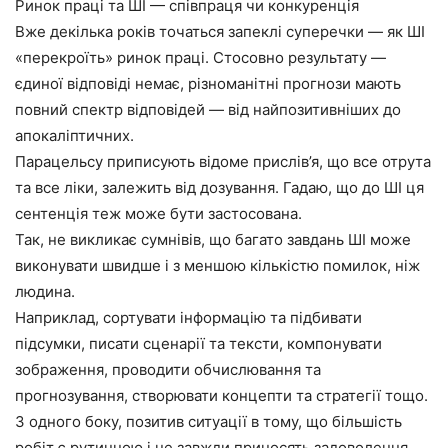
Ринок праці та ШІ — співпраця чи конкуренція
Вже декілька років точаться запеклі суперечки — як ШІ
«перекроїть» ринок праці. Стосовно результату —
єдиної відповіді немає, різноманітні прогнози мають
повний спектр відповідей — від найпозитивніших до
апокаліптичних.
Парацельсу приписують відоме прислів’я, що все отрута
та все ліки, залежить від дозування. Гадаю, що до ШІ ця
сентенція теж може бути застосована.
Так, не викликає сумнівів, що багато завдань ШІ може
виконувати швидше і з меншою кількістю помилок, ніж
людина.
Наприклад, сортувати інформацію та підбивати
підсумки, писати сценарії та тексти, компонувати
зображення, проводити обчислювання та
прогнозування, створювати концепти та стратегії тощо.
З одного боку, позитив ситуації в тому, що більшість
робіт є рутинною і не завжди приносять задоволення