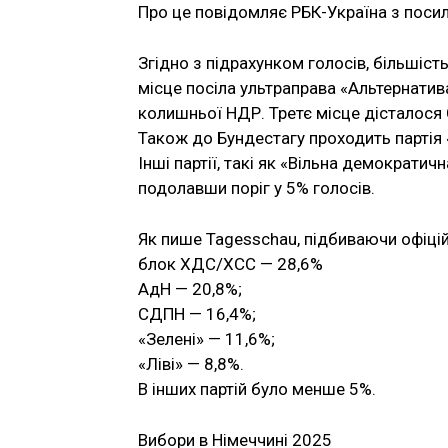
Про це повідомляє РБК-Україна з посил
Згідно з підрахунком голосів, більшіс
місце посіла ультраправа «Альтернатив
колишньої НДР. Третє місце дісталося
Також до Бундестагу проходить партія «Зе
Інші партії, такі як «Вільна демократич
подолавши поріг у 5% голосів.
Як пише Tagesschau, підбиваючи офіційн
блок ХДС/ХСС — 28,6%
АдН — 20,8%;
СДПН — 16,4%;
«Зелені» — 11,6%;
«Ліві» — 8,8%.
В інших партій було менше 5%.
Вибори в Німеччині 2025