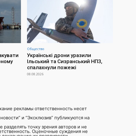
Общество
акувати
Українські дрони уразили
рному
Ільський та Сизранський НПЗ,
спалахнули пожежі
08.08.2026
жание рекламы ответственность несет
новости” и “Эксклюзив” публикуются на
 разделять точку зрения авторов и не
ветственность. Оценочные суждения не
 доказыванию их правдивости.