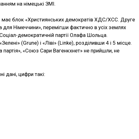
анням на німецькі ЗМІ.
ть має блок «Християнських демократів ХДС/ХСС. Друге
а для Німеччини», перемігши фактично в усіх землях
 Соціал-демократичній партії Олафа Шольца.
лені» (Grune) і «Ліві» (Linke), розділивши 4 і 5 місце.
на партія», «Союз Сари Вагенкхнет» не прийшли, не
і дані, цифри такі: