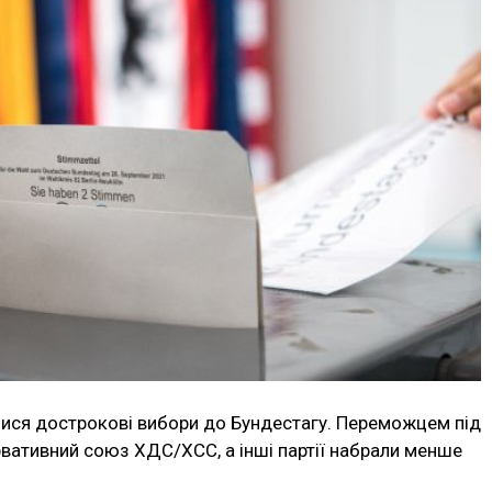
улися дострокові вибори до Бундестагу. Переможцем під
рвативний союз ХДС/ХСС, а інші партії набрали менше