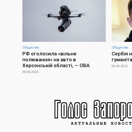
Общество
Общество
РФ оголосила «вільне
Сербія н
полювання» на авто в
гуманіт
Херсонській області, — ОВА
08.08.2026
08.08.2026