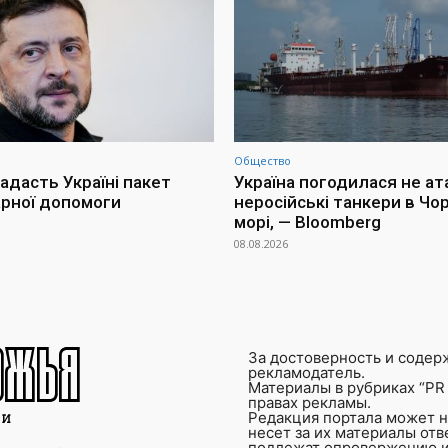
Общество
адасть Україні пакет
Україна погодилася не ат
арної допомоги
неросійські танкери в Чо
морі, — Bloomberg
08.08.2026
За достоверность и содер
рекламодатель.
Материалы в рубриках “PR 
правах рекламы.
Редакция портала может не
несет за их материалы от
подлежат опровержению и