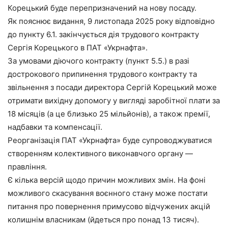
Корецький буде перепризначений на нову посаду.
Як пояснює видання, 9 листопада 2025 року відповідно
до пункту 6.1. закінчується дія трудового контракту
Сергія Корецького в ПАТ «Укрнафта».
За умовами діючого контракту (пункт 5.5.) в разі
дострокового припинення трудового контракту та
звільнення з посади директора Сергій Корецький може
отримати вихідну допомогу у вигляді заробітної плати за
18 місяців (а це близько 25 мільйонів), а також премії,
надбавки та компенсації.
Реорганізація ПАТ «Укрнафта» буде супроводжуватися
створенням колективного виконавчого органу —
правління.
Є кілька версій щодо причин можливих змін. На фоні
можливого скасування воєнного стану може постати
питання про повернення примусово відчужених акцій
колишнім власникам (йдеться про понад 13 тисяч).