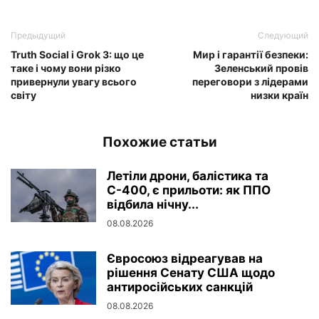
Предыдущий
Следующий
Truth Social і Grok 3: що це
Мир і гарантії безпеки:
таке і чому вони різко
Зеленський провів
привернули увагу всього
переговори з лідерами
світу
низки країн
Похожие статьи
Летіли дрони, балістика та
С-400, є прильоти: як ППО
відбила нічну...
08.08.2026
Євросоюз відреагував на
рішення Сенату США щодо
антиросійських санкцій
08.08.2026