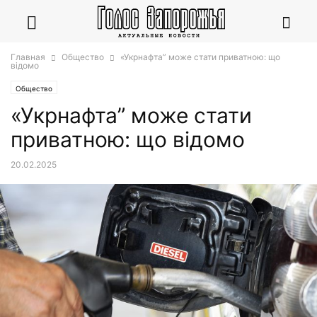
Главная
Общество
«Укрнафта” може стати приватною: що
відомо
Общество
«Укрнафта” може стати
приватною: що відомо
20.02.2025