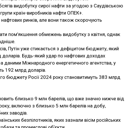
сягів видобутку сирої нафти за угодою з Саудівською
 групи країн-виробників нафти ОПЕК+.
 нафтових ринків, але вони також скорочують
ти пом’якшення обмежень видобутку з квітня, однак
адніше.
сів, Путін уже стикається з дефіцитом бюджету, який
д доларів. Будь-який удар по нафтових доходах
за даними Міжнародного енергетичного агентства, у
ть 192 млрд доларів.
го бюджету Росії 2024 року становитимуть 383 млрд
овить близько 9 млн барелів, що вже значно нижче від
року, включно з близько 5 млн барелів на добу,
них заводів.
раїнських безпілотників, яких зазнали вісім російських
обази та промислові об’єкти.