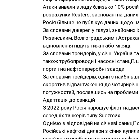
Атаки вивели з ладу близько 10% росі
розрахунки Reuters, засновані на даних 
Росія більше не публікує даних щодо 
За словами джерел у галузі, знайомих 
Рязанським, Волгоградським і Астрахан
відновлення підуть тижні або місяці.
За словами трейдерів, у січні Україна 
також трубопроводи і насосні станції, 
порти і на нафтопереробні заводи.
За словами трейдерів, один з найбільших
скоротив відвантаження до чотирирічн
потужностей, пославшись на проблеми
Адаптація до санкцій
З 2022 року Росія нарощує флот надвел
середніх танкерів типу Suezmax.
Однією з відповідей на січневі санкції
Російські нафтові дилери з січня купи
розв’язати проблему раптового дефіцит