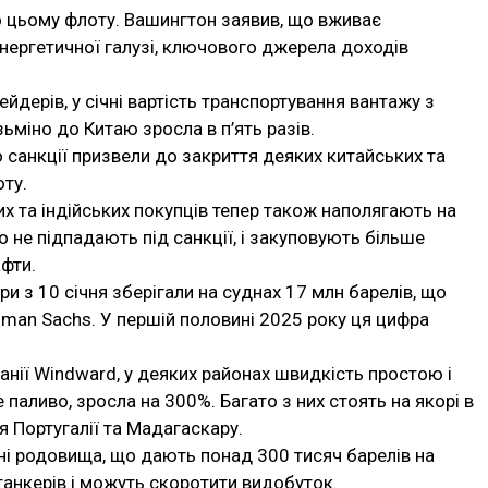
о цьому флоту. Вашингтон заявив, що вживає
нергетичної галузі, ключового джерела доходів
дерів, у січні вартість транспортування вантажу з
ьміно до Китаю зросла в п’ять разів.
о санкції призвели до закриття деяких китайських та
оту.
их та індійських покупців тепер також наполягають на
 не підпадають під санкції, і закуповують більше
афти.
ери з 10 січня зберігали на суднах 17 млн барелів, що
dman Sachs. У першій половині 2025 року ця цифра
анії Windward, у деяких районах швидкість простою і
паливо, зросла на 300%. Багато з них стоять на якорі в
я Португалії та Мадагаскару.
чні родовища, що дають понад 300 тисяч барелів на
анкерів і можуть скоротити видобуток.