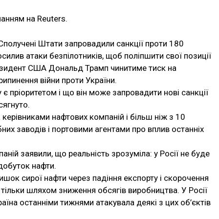
анням на Reuters.
Сполучені Штати запровадили санкції проти 180
посилив атаки безпілотників, щоб поліпшити свої позиції
президент США Дональд Трамп чинитиме тиск на
рипинення війни проти України.
 є пріоритетом і що він може запровадити нові санкції
сягнуто.
 керівниками нафтових компаній і більш ніж з 10
их заводів і портовими агентами про вплив останніх
аній заявили, що реальність зрозуміла: у Росії не буде
идобуток нафти.
лишок сирої нафти через падіння експорту і скорочення
тільки шляхом зниження обсягів виробництва. У Росії
аїна останніми тижнями атакувала деякі з цих об’єктів