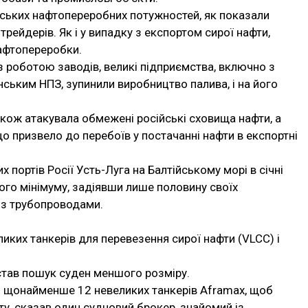
йських нафтопереробних потужностей, як показали
трейдерів. Як і у випадку з експортом сирої нафти,
нафтопереробки.
із роботою заводів, великі підприємства, включно з
ським НПЗ, зупинили виробництво палива, і на його
також атакувала обмежені російські сховища нафти, а
що призвело до перебоїв у постачанні нафти в експортні
 портів Росії Усть-Луга на Балтійському морі в січні
ого мінімуму, задіявши лише половину своїх
 з трубопроводами.
иких танкерів для перевезення сирої нафти (VLCC) і
 став пошук суден меншого розміру.
ли щонайменше 12 невеликих танкерів Aframax, щоб
у, сказав один судновий брокер, знайомий із