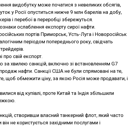
чення видобутку може початися з невеликих обсягів,
ок у Росії опуститься нижче 9 млн барелів на добу,
ерів і перебої в переробці збережуться.
ознаки ослаблення експорту сирої нафти.
російських портів Приморськ, Усть-Луга і Новоросійськ
налогічним періодом попереднього року, свідчать
 трейдерів.
і про свій експорт.
лю за хвилею санкцій, включно зі встановленням G7
 продаж нафти. Санкції США не були спрямовані на те,
те, щоб обмежити ціну, за якою Росія може продавати, і
илися від купівлі, проте Китай та Індія збільшили
нижкою.
анкцій, створивши власний танкерний флот, який часто
 він не користується західними послугами і