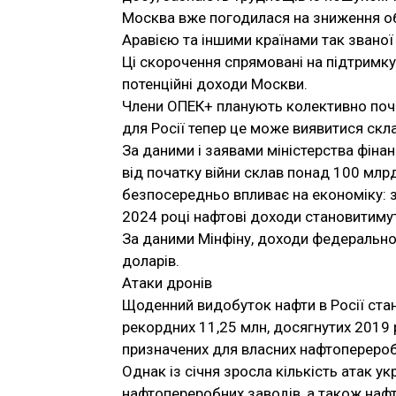
Москва вже погодилася на зниження об
Аравією та іншими країнами так званої
Ці скорочення спрямовані на підтримку
потенційні доходи Москви.
Члени ОПЕК+ планують колективно поча
для Росії тепер це може виявитися скл
За даними і заявами міністерства фінан
від початку війни склав понад 100 млр
безпосередньо впливає на економіку: 
2024 році нафтові доходи становитиму
За даними Мінфіну, доходи федерально
доларів.
Атаки дронів
Щоденний видобуток нафти в Росії стан
рекордних 11,25 млн, досягнутих 2019 
призначених для власних нафтоперероб
Однак із січня зросла кількість атак ук
нафтопереробних заводів, а також нафт