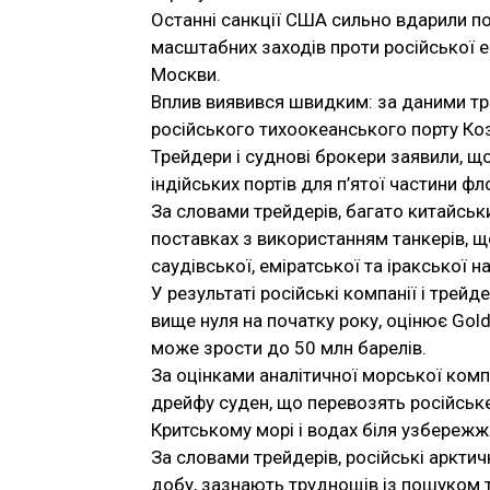
Останні санкції США сильно вдарили п
масштабних заходів проти російської е
Москви.
Вплив виявився швидким: за даними трей
російського тихоокеанського порту Коз
Трейдери і суднові брокери заявили, щ
індійських портів для п’ятої частини фл
За словами трейдерів, багато китайськ
поставках з використанням танкерів, що
саудівської, еміратської та іракської н
У результаті російські компанії і трейд
вище нуля на початку року, оцінює Gol
може зрости до 50 млн барелів.
За оцінками аналітичної морської комп
дрейфу суден, що перевозять російське 
Критському морі і водах біля узбережж
За словами трейдерів, російські аркти
добу, зазнають труднощів із пошуком т