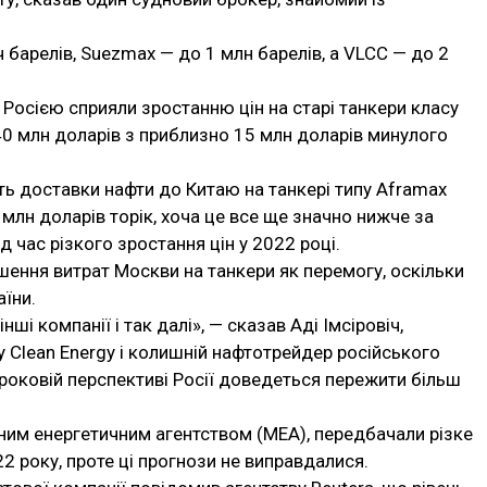
барелів, Suezmax — до 1 млн барелів, а VLCC — до 2
 Росією сприяли зростанню цін на старі танкери класу
40 млн доларів з приблизно 15 млн доларів минулого
сть доставки нафти до Китаю на танкері типу Aframax
5 млн доларів торік, хоча це все ще значно нижче за
д час різкого зростання цін у 2022 році.
ення витрат Москви на танкери як перемогу, оскільки
аїни.
ші компанії і так далі», — сказав Аді Імсіровіч,
y Clean Energy і колишній нафтотрейдер російського
троковій перспективі Росії доведеться пережити більш
ним енергетичним агентством (МЕА), передбачали різке
2 року, проте ці прогнози не виправдалися.