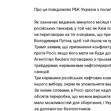
Про це повідомляє РБК-Україна з посил
Як зазначає видання, минулого місяця 
російських танкерів, у той час як Київ 
на переговорах на тлі очікувань, що 
Володимира Путіна, щоб той пішов на п
Трамп заявив, що припинення конфлікту
проти Росії, якщо його мети не буде до
Агентство Reuters поговорило з трьома
трейдерами, керівниками нафтопереробн
санкцій.
Три керівники російських нафтових комп
іншого вибору, окрім як уповільнити в
За їхніми словами, в Росії зростає над
обсягів переробки, що можна вирішити 
мало можливостей для зберігання, і Укр
за допомогою безпілотників.