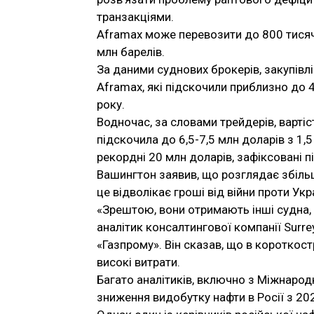
транзакціями.
Aframax може перевозити до 800 тисяч 
млн барелів.
За даними суднових брокерів, закупівлі
Aframax, які підскочили приблизно до 
року.
Водночас, за словами трейдерів, варті
підскочила до 6,5-7,5 млн доларів з 1,
рекордні 20 млн доларів, зафіксовані пі
Вашингтон заявив, що розглядає збільш
це відволікає гроші від війни проти Укр
«Зрештою, вони отримають інші судна, ін
аналітик консалтингової компанії Surre
«Газпрому». Він сказав, що в короткос
високі витрати.
Багато аналітиків, включно з Міжнарод
зниження видобутку нафти в Росії з 202