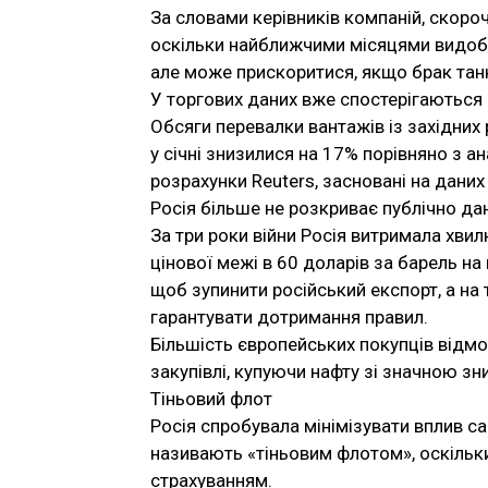
За словами керівників компаній, скоро
оскільки найближчими місяцями видобут
але може прискоритися, якщо брак танк
У торгових даних вже спостерігаються 
Обсяги перевалки вантажів із західних 
у січні знизилися на 17% порівняно з а
розрахунки Reuters, засновані на даних
Росія більше не розкриває публічно дан
За три роки війни Росія витримала хви
цінової межі в 60 доларів за барель на
щоб зупинити російський експорт, а на 
гарантувати дотримання правил.
Більшість європейських покупців відмов
закупівлі, купуючи нафту зі значною з
Тіньовий флот
Росія спробувала мінімізувати вплив с
називають «тіньовим флотом», оскільки
страхуванням.