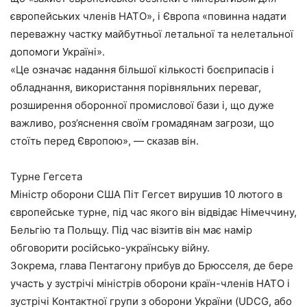
європейських членів НАТО», і Європа «повинна надати
переважну частку майбутньої летальної та нелетальної
допомоги Україні».
«Це означає надання більшої кількості боєприпасів і
обладнання, використання порівняльних переваг,
розширення оборонної промислової бази і, що дуже
важливо, роз’яснення своїм громадянам загрози, що
стоїть перед Європою», — сказав він.
Турне Гегсета
Міністр оборони США Піт Гегсет вирушив 10 лютого в
європейське турне, під час якого він відвідає Німеччину,
Бельгію та Польщу. Під час візитів він має намір
обговорити російсько-українську війну.
Зокрема, глава Пентагону прибув до Брюсселя, де бере
участь у зустрічі міністрів оборони країн-членів НАТО і
зустрічі Контактної групи з оборони України (UDCG, або