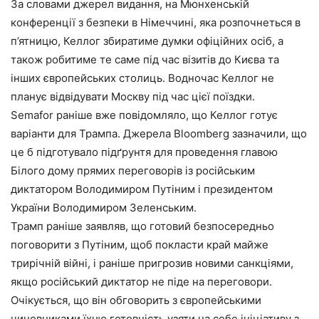
За словами джерел видання, на Мюнхенській
конференції з безпеки в Німеччині, яка розпочнеться в
п’ятницю, Келлог збиратиме думки офіційних осіб, а
також робитиме те саме під час візитів до Києва та
інших європейських столиць. Водночас Келлог не
планує відвідувати Москву під час цієї поїздки.
Semafor раніше вже повідомляло, що Келлог готує
варіанти для Трампа. Джерела Bloomberg зазначили, що
це б підготувало підґрунтя для проведення главою
Білого дому прямих переговорів із російським
диктатором Володимиром Путіним і президентом
України Володимиром Зеленським.
Трамп раніше заявляв, що готовий безпосередньо
поговорити з Путіним, щоб покласти край майже
трирічній війні, і раніше пригрозив новими санкціями,
якщо російський диктатор не піде на переговори.
Очікується, що він обговорить з європейськими
чиновниками їхню готовність узяти на себе ініціативу з