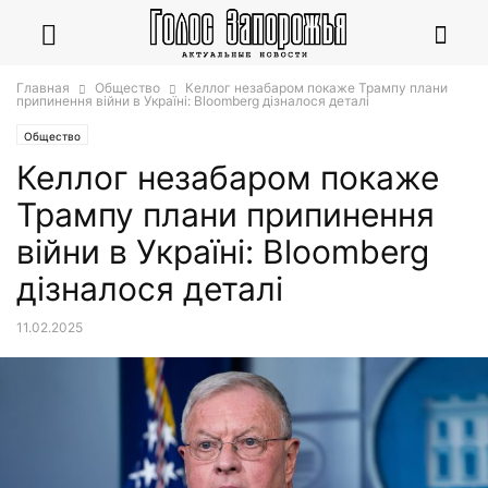
Главная
Общество
Келлог незабаром покаже Трампу плани
припинення війни в Україні: Bloomberg дізналося деталі
Общество
Келлог незабаром покаже
Трампу плани припинення
війни в Україні: Bloomberg
дізналося деталі
11.02.2025