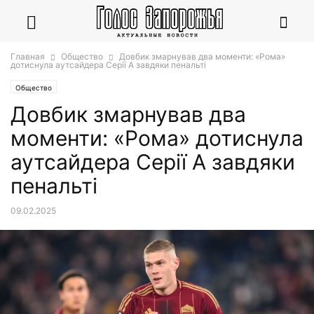
Главная
Общество
Довбик змарнував два моменти: «Рома»
дотиснула аутсайдера Серії А завдяки пенальті
Общество
Довбик змарнував два
моменти: «Рома» дотиснула
аутсайдера Серії А завдяки
пенальті
09.02.2025