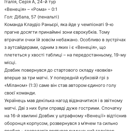
Італія, Серія А, 24-й тур
«Венеція» – «Рома» – 0:1
Гол: Дібала, 57 (пенальті)
Команда Клаудіо Раньєрі, яка йде у чемпіонаті 9-ю
прагне досягти принаймні зони єврокубків. Тому
втрачати очки їй зовсім небажано. Особливо в зустрічах
з аутсайдерами, одним з яких і є «Венеція», що
плететься у хвості таблиці – на передостанньому, 19-му
місці.
Довбик повернувся до стартового складу «вовків»
вперше за три матчі. У попередній кубковій грі з
«Міланом» (1:3) саме він став автором єдиного голу
своєї команди.
Українець мав декілька нагод відзначитися і в звітному
матчі. Дві з них були справді дуже гострими. Спочатку
на 16-й хвилині Довбик у штрафному «Венеції» відтіснив
оборонця корпусом, розвернувся з м’ячем та сильно
пробив – господарів врятував румунський голкіпер