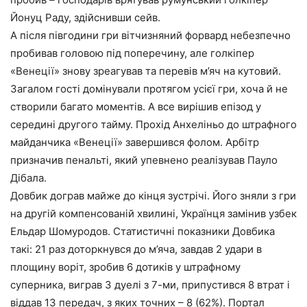
Йонуц Раду, здійснивши сейв.
А після півгодини гри вітчизняний форвард небезпечно
пробивав головою під поперечину, але голкіпер
«Венеції» знову зреагував та перевів м’яч на кутовий.
Загалом гості домінували протягом усієї гри, хоча й не
створили багато моментів. А все вирішив епізод у
середині другого тайму. Прохід Анхеліньо до штрафного
майданчика «Венеції» завершився фолом. Арбітр
призначив пенальті, який упевнено реалізував Пауло
Дібала.
Довбик дограв майже до кінця зустрічі. Його зняли з гри
на другій компенсованій хвилині, Українця замінив узбек
Ельдар Шомуродов. Статистичні показники Довбика
такі: 21 раз доторкнувся до м’яча, завдав 2 удари в
площину воріт, зробив 6 дотиків у штрафному
суперника, виграв 3 дуелі з 7-ми, припустився 8 втрат і
віддав 13 передач, з яких точних – 8 (62%). Портал