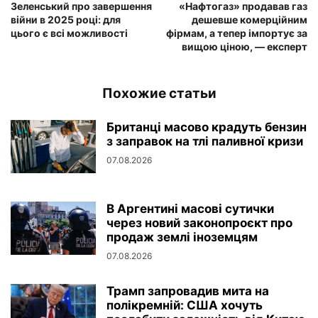
Зеленський про завершення
«Нафтогаз» продавав газ
війни в 2025 році: для
дешевше комерційним
цього є всі можливості
фірмам, а тепер імпортує за
вищою ціною, — експерт
Похожие статьи
Британці масово крадуть бензин
з заправок на тлі паливної кризи
07.08.2026
В Аргентині масові сутички
через новий законопроєкт про
продаж землі іноземцям
07.08.2026
Трамп запровадив мита на
полікремній: США хочуть