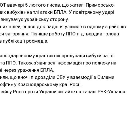
OT ввечері 5 лютого писав, що жителі Приморсько-
их вибухів» на тлі атаки БПЛА. У повітряному ударі
винувачує українську сторону.
их цілей, внаслідок падіння уламків в одному з районів
ся загоряння. Пізніше роботу ППО підтвердив голова
 публікації росмедіа.
раснодарському краї також пролунали вибухи на тлі
бота ППО. Також з’явилася інформація про пожежу на
ні через ураження БПЛА.
ли, що вночі підрозділи СБУ у взаємодії з Силами
фть» у Краснодарському краї Росії.
війну Росії проти України читайте на каналі РБК-Україна