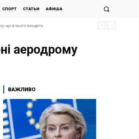
СПОРТ
СТАТЬИ
АФИША
у: що в нього входить
оні аеродрому
ВАЖЛИВО