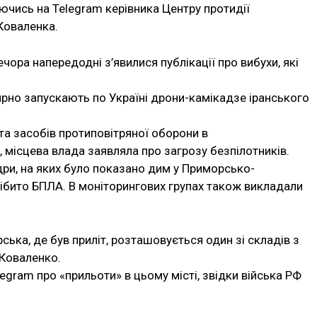
ючись на Telegram керівника Центру протидії
Коваленка.
ора напередодні з’явилися публікації про вибухи, які
лярно запускають по Україні дрони-камікадзе іранського
та засобів протиповітряної оборони в
, місцева влада заявляла про загрозу безпілотників.
дри, на яких було показано дим у Приморсько-
 нібито БПЛА. В моніторингових групах також викладали
ька, де був приліт, розташовується один зі складів з
Коваленко.
egram про «прильоти» в цьому місті, звідки війська РФ