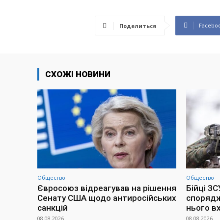
Facebo
Поделиться
СХОЖІ НОВИНИ
Общество
Общество
Євросоюз відреагував на рішення
Бійці З
Сенату США щодо антиросійських
спорядж
санкцій
нього в
08.08.2026
08.08.2026