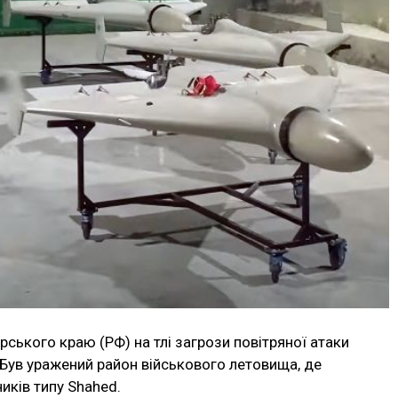
ського краю (РФ) на тлі загрози повітряної атаки
. Був уражений район військового летовища, де
иків типу Shahed.