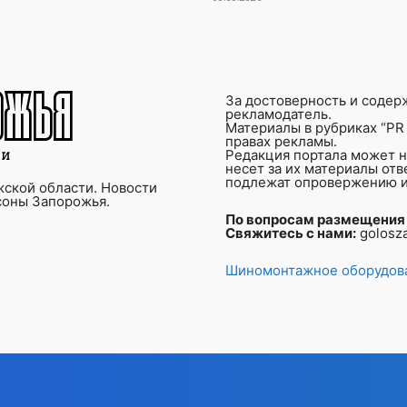
За достоверность и содер
рекламодатель.
Материалы в рубриках “PR 
правах рекламы.
Редакция портала может не
несет за их материалы от
подлежат опровержению и
ской области. Новости
соны Запорожья.
По вопросам размещения
Свяжитесь с нами:
golosz
Шиномонтажное оборудова