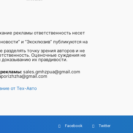
жание рекламы ответственность несет
новости” и “Эксклюзив” публикуются на
 разделять точку зрения авторов и не
ветственность. Оценочные суждения не
 доказыванию их правдивости.
 рекламы:
sales.gmhzpua@gmail.com
aporizhzha@gmail.com
ние от Тех-Авто
Facebook
Twitter