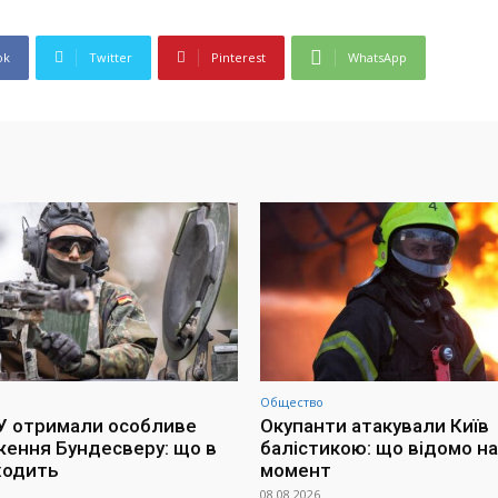
ok
Twitter
Pinterest
WhatsApp
Общество
СУ отримали особливе
Окупанти атакували Київ
ення Бундесверу: що в
балістикою: що відомо на
ходить
момент
08.08.2026