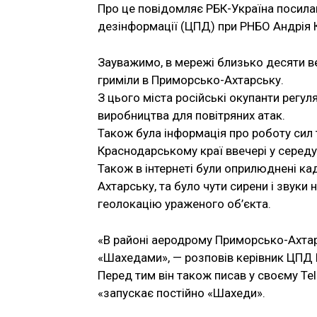
Про це повідомляє РБК-Україна посила
дезінформації (ЦПД) при РНБО Андрія 
Зауважимо, в мережі близько десяти веч
гриміли в Приморсько-Ахтарську.
З цього міста російські окупанти регу
виробництва для повітряних атак.
Також була інформація про роботу сил 
Краснодарському краї ввечері у середу
Також в інтернеті були оприлюднені ка
Ахтарську, та було чути сирени і звуки
геолокацію ураженого об’єкта.
«В районі аеродрому Приморсько-Ахтарс
«Шахедами», — розповів керівник ЦПД 
Перед тим він також писав у своєму Tel
«запускає постійно «Шахеди».