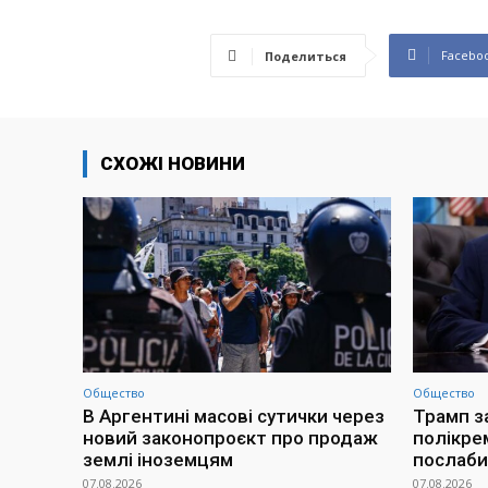
Facebo
Поделиться
СХОЖІ НОВИНИ
Общество
Общество
В Аргентині масові сутички через
Трамп з
новий законопроєкт про продаж
полікре
землі іноземцям
послаби
07.08.2026
07.08.2026