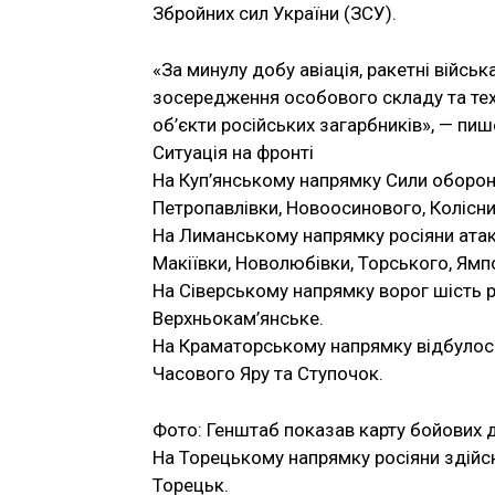
Збройних сил України (ЗСУ).
«За минулу добу авіація, ракетні війсь
зосередження особового складу та техн
об’єкти російських загарбників», — пи
Ситуація на фронті
На Куп’янському напрямку Сили оборон
Петропавлівки, Новоосинового, Колісни
На Лиманському напрямку росіяни атаку
Макіївки, Новолюбівки, Торського, Ямп
На Сіверському напрямку ворог шість р
Верхньокам’янське.
На Краматорському напрямку відбулось
Часового Яру та Ступочок.
Фото: Генштаб показав карту бойових д
На Торецькому напрямку росіяни здійсн
Торецьк.