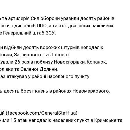
ка та артилерія Сил оборони уразили десять районів
іки, один засіб ППО, а також два інших важливих
ше Генеральний штаб ЗСУ.
и відбили десять ворожих штурмів неподалік
ківки, Загризового та Лозової.
вали 26 разів поблизу Новоєгорівки, Копанок,
олівки та Зеленої Долини.
аз атакував у районі населеного пункту
 десять боєзіткнень в районах Новомаркового,
ій (facebook.com/GeneralStaff.ua)
или 15 атак неподалік населених пунктів Кримське та