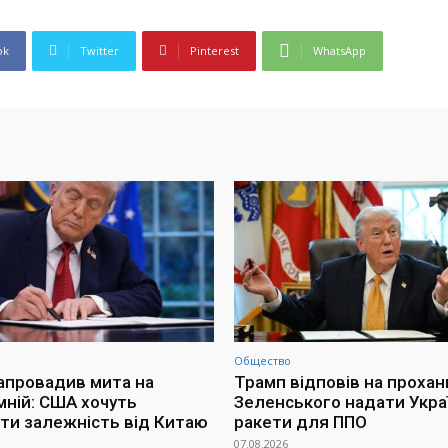
ok
Twitter
Pinterest
WhatsApp
Общество
апровадив мита на
Трамп відповів на прохан
мній: США хочуть
Зеленського надати Украї
ти залежність від Китаю
ракети для ППО
07.08.2026