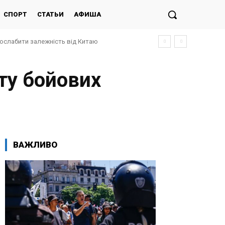
СПОРТ
СТАТЬИ
АФИША
послабити залежність від Китаю
рту бойових
ВАЖЛИВО