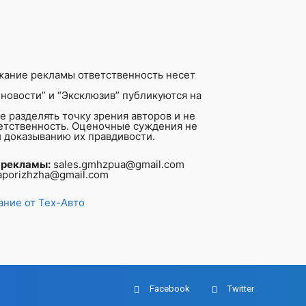
жание рекламы ответственность несет
новости” и “Эксклюзив” публикуются на
 разделять точку зрения авторов и не
ветственность. Оценочные суждения не
 доказыванию их правдивости.
 рекламы:
sales.gmhzpua@gmail.com
aporizhzha@gmail.com
ние от Тех-Авто
Facebook
Twitter