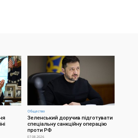
Общество
ня
Зеленський доручив підготувати
ні
спеціальну санкційну операцію
проти РФ
07.08.2026