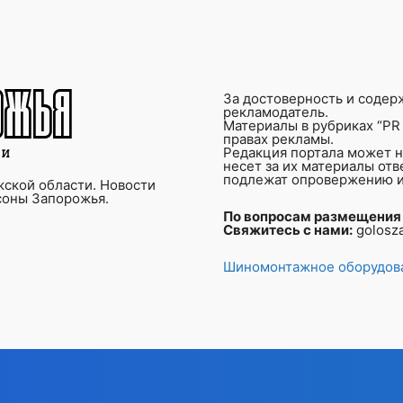
За достоверность и содер
рекламодатель.
Материалы в рубриках “PR 
правах рекламы.
Редакция портала может не
несет за их материалы от
подлежат опровержению и
ской области. Новости
соны Запорожья.
По вопросам размещения
Свяжитесь с нами:
golosz
Шиномонтажное оборудова