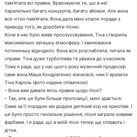
пам’ятала всі правки. Враховуючи те, що в неї
паралельно багато концертів, багато зйомок. Але вона
все чітко пам’ятала. Вона дала мені класні поради з
приводу того, як доробити пісню.
Коли в нас було живе прослуховування, Тіна створила
максимально затишну атмосферу. І хвилювання
потихеньку відходило. Вона всіх розслабляла, питала як
справи. Тіна дуже турботлива та уважна до учасників.
Тому я рада, що у нас цього року музичний продюсер
саме вона.Маша Кондратенко зізналася, чим її вразила
Тіна Кароль (фото надане співачкою)
– Вона вам давала якісь правки щодо пісні?
– Так, але це були більше пропозиції, мені здається.
Саме за її порадою ми додали дитячий хор на приспіви. І
це було просто геніальне рішення, пісня заграла новими
фарбами. І я рада, що в моїй пісні тепер ще співають і
дітки.