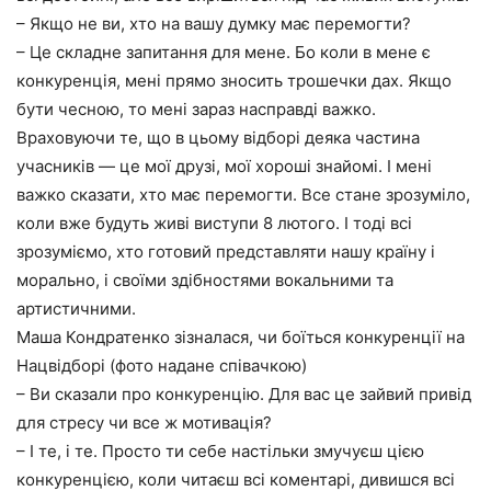
– Якщо не ви, хто на вашу думку має перемогти?
– Це складне запитання для мене. Бо коли в мене є
конкуренція, мені прямо зносить трошечки дах. Якщо
бути чесною, то мені зараз насправді важко.
Враховуючи те, що в цьому відборі деяка частина
учасників — це мої друзі, мої хороші знайомі. І мені
важко сказати, хто має перемогти. Все стане зрозуміло,
коли вже будуть живі виступи 8 лютого. І тоді всі
зрозуміємо, хто готовий представляти нашу країну і
морально, і своїми здібностями вокальними та
артистичними.
Маша Кондратенко зізналася, чи боїться конкуренції на
Нацвідборі (фото надане співачкою)
– Ви сказали про конкуренцію. Для вас це зайвий привід
для стресу чи все ж мотивація?
– І те, і те. Просто ти себе настільки змучуєш цією
конкуренцією, коли читаєш всі коментарі, дивишся всі