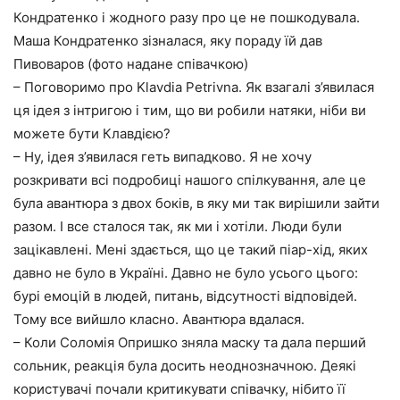
Кондратенко і жодного разу про це не пошкодувала.
Маша Кондратенко зізналася, яку пораду їй дав
Пивоваров (фото надане співачкою)
– Поговоримо про Klavdia Petrivna. Як взагалі з’явилася
ця ідея з інтригою і тим, що ви робили натяки, ніби ви
можете бути Клавдією?
– Ну, ідея з’явилася геть випадково. Я не хочу
розкривати всі подробиці нашого спілкування, але це
була авантюра з двох боків, в яку ми так вирішили зайти
разом. І все сталося так, як ми і хотіли. Люди були
зацікавлені. Мені здається, що це такий піар-хід, яких
давно не було в Україні. Давно не було усього цього:
бурі емоцій в людей, питань, відсутності відповідей.
Тому все вийшло класно. Авантюра вдалася.
– Коли Соломія Опришко зняла маску та дала перший
сольник, реакція була досить неоднозначною. Деякі
користувачі почали критикувати співачку, нібито її