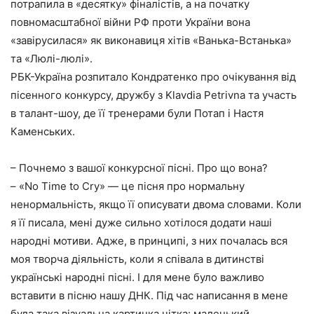
потрапила в «десятку» фіналістів, а на початку
повномасштабної війни РФ проти України вона
«завірусилася» як виконавиця хітів «Ванька-Встанька»
та «Люлі-люлі».
РБК-Україна розпитало Кондратенко про очікування від
пісенного конкурсу, дружбу з Klavdia Petrivna та участь
в талант-шоу, де її тренерами були Потап і Настя
Каменських.
– Почнемо з вашої конкурсної пісні. Про що вона?
– «No Time to Cry» — це пісня про нормальну
ненормальність, якщо її описувати двома словами. Коли
я її писала, мені дуже сильно хотілося додати наші
народні мотиви. Адже, в принципі, з них почалась вся
моя творча діяльність, коли я співала в дитинстві
українські народні пісні. І для мене було важливо
вставити в пісню нашу ДНК. Під час написання в мене
була така візуальна картинка чітка: маленький