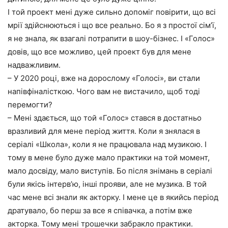
І той проект мені дуже сильно допоміг повірити, що всі
мрії здійснюються і що все реально. Бо я з простої сім’ї,
я не знала, як взагалі потрапити в шоу-бізнес. І «Голос»
довів, що все можливо, цей проект був для мене
надважливим.
– У 2020 році, вже на дорослому «Голосі», ви стали
напівфіналісткою. Чого вам не вистачило, щоб тоді
перемогти?
– Мені здається, що той «Голос» стався в достатньо
вразливий для мене період життя. Коли я знялася в
серіалі «Школа», коли я не працювала над музикою. І
тому в мене було дуже мало практики на той момент,
мало досвіду, мало виступів. Бо після знімань в серіалі
були якісь інтерв’ю, інші прояви, але не музика. В той
час мене всі знали як акторку. І мене це в якийсь період
дратувало, бо перш за все я співачка, а потім вже
акторка. Тому мені трошечки забракло практики.