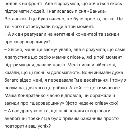
чоловік на фронті. Але я зрозуміла, що хочеться якось
підтримати людей. І написалась пісня «Ванька-
Встанька». І це було вчасно, це було просто, легко. Це
те, чого потребували люди в той момент.
– А як ви реагували на негативні коментарі та закиди
про «шароварщину»?
– Звісно, мене це засмучувало, але я розуміла, що саме
я запустила цю серію мемних пісень, які в той момент
підтримували, давали надію. Мені писали військові,
казали, що ці пісні їм допомагають. Вони знімали дуже
багато відео мені, я передавала їм відеовітання. І тому я
розуміла, для чого це роблю. А хейт — це тимчасове.
Маша Кондратенко чесно відповіла, чи ображали її
закиди про «шароварщину» (фото надане співачкою)
– А вас дратувало те, що інші почали створювати
аналогічні треки? Це було прямим бажанням просто
повторити ваш успіх?