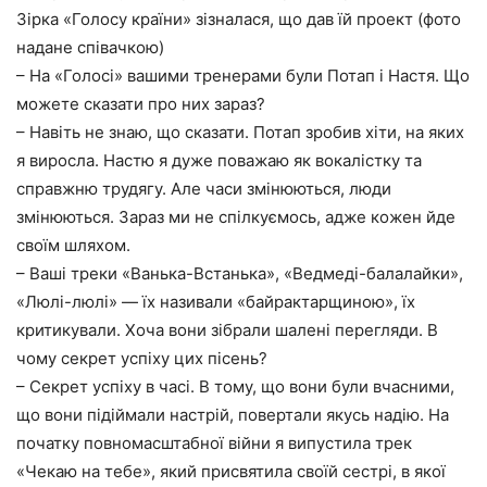
Зірка «Голосу країни» зізналася, що дав їй проект (фото
надане співачкою)
– На «Голосі» вашими тренерами були Потап і Настя. Що
можете сказати про них зараз?
– Навіть не знаю, що сказати. Потап зробив хіти, на яких
я виросла. Настю я дуже поважаю як вокалістку та
справжню трудягу. Але часи змінюються, люди
змінюються. Зараз ми не спілкуємось, адже кожен йде
своїм шляхом.
– Ваші треки «Ванька-Встанька», «Ведмеді-балалайки»,
«Люлі-люлі» — їх називали «байрактарщиною», їх
критикували. Хоча вони зібрали шалені перегляди. В
чому секрет успіху цих пісень?
– Секрет успіху в часі. В тому, що вони були вчасними,
що вони підіймали настрій, повертали якусь надію. На
початку повномасштабної війни я випустила трек
«Чекаю на тебе», який присвятила своїй сестрі, в якої