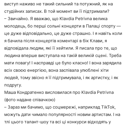
виступ наживо не такий сильний та потужний, як на
студійних записах. В той момент ви її підтримали?
– Звичайно. Я вважаю, що Klavdia Petrivna велика
молодець, бо перші сольні концерти в Палаці спорту —
це дуже відповідально, це дуже страшно. І я навіть коли
я бачила після концертів коментарі в бік Клави, я
відповідала людям, які її хейтили. Я писала про те, що
людина вперше виступала на такій великій сцені. Треба
мати повагу! І насправді це було класно! І вона зарядила
всіх своєю енергією, вона заспівала улюблені хіти
людей, тому звісно я її підтримувала, і як артистку, і як
подругу.
Маша Кондратенко висловилася про Klavdia Petrivna
(фото надане співачкою)
– Зараз ми бачимо, що соцмережі, наприклад TikTok,
можуть дати чимало популярності новим артистам. І на
тлі цього талант-шоу та всі ці конкурси відходять у