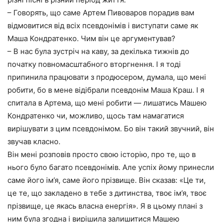
– Говорять, що саме Артем Пивоваров порадив вам
відмовитися від всіх псевдонімів і виступати саме як
Маша Кондратенко. Чим він це аргументував?
– В нас була зустріч на каву, за декілька тижнів до
початку повномасштабного вторгнення. І я тоді
припинила працювати з продюсером, думала, що мені
робити, бо в мене відібрали псевдонім Маша Краш. І я
спитала в Артема, що мені робити — лишатись Машею
Кондратенко чи, можливо, щось там намагатися
вирішувати з цим псевдонімом. Бо він такий звучний, він
звучав класно.
Він мені розповів просто свою історію, про те, що в
нього було багато псевдонімів. Але успіх йому принесли
саме його ім’я, саме його прізвище. Він сказав: «Це ти,
це те, що закладено в тебе з дитинства, твоє ім’я, твоє
прізвище, це якась власна енергія». Я в цьому плані з
ним була згодна і вирішила залишитися Машею