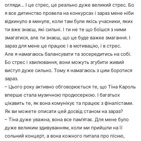
огляди… І це стрес, це реально дуже великий стрес. Бо
я все дитинство провела на конкурсах і зараз мене ніби
відкинуло в минуле, коли там були якісь учасники, яких
ти вже знаєш, які сильні. І ти не те що боїшся з ними
змагатися, але ти знаєш, що це буде важке змагання. І
зараз для мене це працює і в мотивацію, і в стрес.
Але я намагаюсь балансувати та зосередитись на собі.
Бо стрес і хвилювання, вони можуть згубити живий
виступ дуже сильно. Тому я намагаюсь з цим боротися
зараз.
– Цього року активно обговорюється те, що Тіна Кароль
вперше стала музичною продюсеркою. І багатьох
цікавить те, як вона комунікує та працює з фіналістами.
Як ви можете описати цей досвід станом на зараз?
– Тіна дуже уважна, вона все пам’ятає. Для мене було
дуже великим здивуванням, коли ми прийшли на її
сольний концерт, а вона кожного питала про пісню,