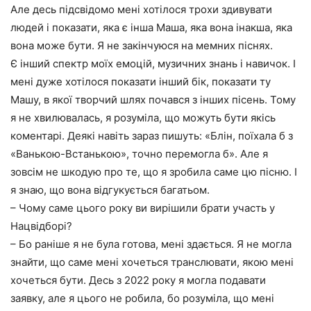
Але десь підсвідомо мені хотілося трохи здивувати
людей і показати, яка є інша Маша, яка вона інакша, яка
вона може бути. Я не закінчуюся на мемних піснях.
Є інший спектр моїх емоцій, музичних знань і навичок. І
мені дуже хотілося показати інший бік, показати ту
Машу, в якої творчий шлях почався з інших пісень. Тому
я не хвилювалась, я розуміла, що можуть бути якісь
коментарі. Деякі навіть зараз пишуть: «Блін, поїхала б з
«Ванькою-Встанькою», точно перемогла б». Але я
зовсім не шкодую про те, що я зробила саме цю пісню. І
я знаю, що вона відгукується багатьом.
– Чому саме цього року ви вирішили брати участь у
Нацвідборі?
– Бо раніше я не була готова, мені здається. Я не могла
знайти, що саме мені хочеться транслювати, якою мені
хочеться бути. Десь з 2022 року я могла подавати
заявку, але я цього не робила, бо розуміла, що мені