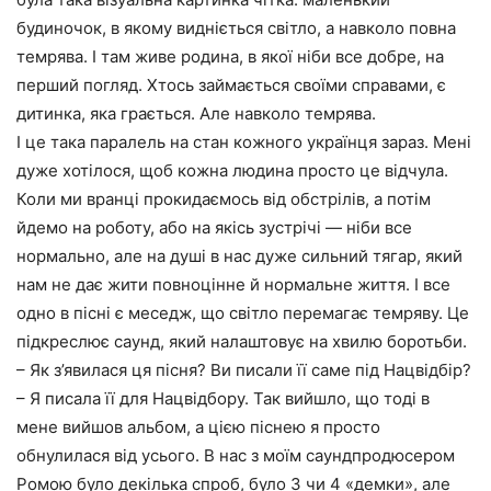
будиночок, в якому видніється світло, а навколо повна
темрява. І там живе родина, в якої ніби все добре, на
перший погляд. Хтось займається своїми справами, є
дитинка, яка грається. Але навколо темрява.
І це така паралель на стан кожного українця зараз. Мені
дуже хотілося, щоб кожна людина просто це відчула.
Коли ми вранці прокидаємось від обстрілів, а потім
йдемо на роботу, або на якісь зустрічі — ніби все
нормально, але на душі в нас дуже сильний тягар, який
нам не дає жити повноцінне й нормальне життя. І все
одно в пісні є меседж, що світло перемагає темряву. Це
підкреслює саунд, який налаштовує на хвилю боротьби.
– Як з’явилася ця пісня? Ви писали її саме під Нацвідбір?
– Я писала її для Нацвідбору. Так вийшло, що тоді в
мене вийшов альбом, а цією піснею я просто
обнулилася від усього. В нас з моїм саундпродюсером
Ромою було декілька спроб, було 3 чи 4 «демки», але