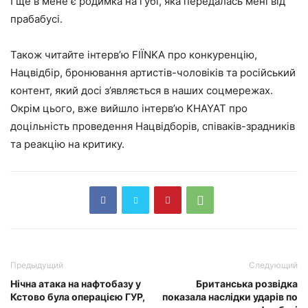
І ще в мене є родимка на губі, яка передалась мені від
прабабусі.
Також читайте інтерв’ю FIЇNKA про конкуренцію,
Нацвідбір, бронювання артистів-чоловіків та російський
контент, який досі з’являється в наших соцмережах.
Окрім цього, вже вийшло інтерв’ю KHAYAT про
доцільність проведення Нацвідборів, співаків-зрадників
та реакцію на критику.
Предыдущий
Следующий
Нічна атака на нафтобазу у
Британська розвідка
Кстово була операцією ГУР,
показала наслідки ударів по