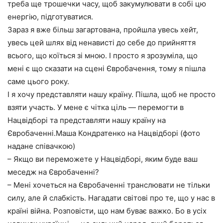
треба ще трошечки часу, щоб закумулювати в собі цю
енергію, підготуватися.
Зараз я вже більш загартована, пройшла увесь хейт,
увесь цей шлях від ненависті до себе до прийняття
всього, що коїться зі мною. І просто я зрозуміла, що
мені є що сказати на сцені Євробачення, тому я пішла
саме цього року.
І я хочу представляти нашу країну. Пішла, щоб не просто
взяти участь. У мене є чітка ціль — перемогти в
Нацвідборі та представляти нашу країну на
Євробаченні.Маша Кондратенко на Нацвідборі (фото
надане співачкою)
– Якщо ви переможете у Нацвідборі, яким буде ваш
меседж на Євробаченні?
– Мені хочеться на Євробаченні транслювати не тільки
силу, але й слабкість. Нагадати світові про те, що у нас в
країні війна. Розповісти, що нам буває важко. Бо в усіх