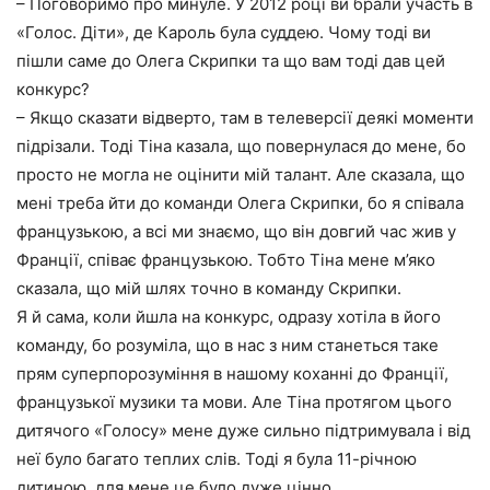
– Поговоримо про минуле. У 2012 році ви брали участь в
«Голос. Діти», де Кароль була суддею. Чому тоді ви
пішли саме до Олега Скрипки та що вам тоді дав цей
конкурс?
– Якщо сказати відверто, там в телеверсії деякі моменти
підрізали. Тоді Тіна казала, що повернулася до мене, бо
просто не могла не оцінити мій талант. Але сказала, що
мені треба йти до команди Олега Скрипки, бо я співала
французькою, а всі ми знаємо, що він довгий час жив у
Франції, співає французькою. Тобто Тіна мене м’яко
сказала, що мій шлях точно в команду Скрипки.
Я й сама, коли йшла на конкурс, одразу хотіла в його
команду, бо розуміла, що в нас з ним станеться таке
прям суперпорозуміння в нашому коханні до Франції,
французької музики та мови. Але Тіна протягом цього
дитячого «Голосу» мене дуже сильно підтримувала і від
неї було багато теплих слів. Тоді я була 11-річною
дитиною, для мене це було дуже цінно.