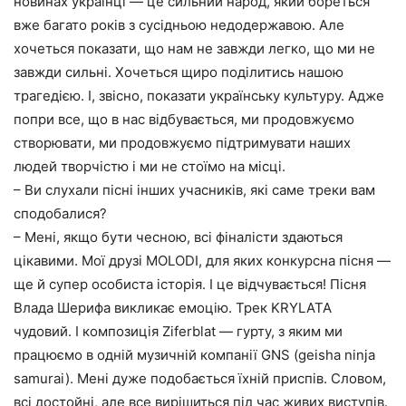
новинах українці — це сильний народ, який бореться
вже багато років з сусідньою недодержавою. Але
хочеться показати, що нам не завжди легко, що ми не
завжди сильні. Хочеться щиро поділитись нашою
трагедією. І, звісно, показати українську культуру. Адже
попри все, що в нас відбувається, ми продовжуємо
створювати, ми продовжуємо підтримувати наших
людей творчістю і ми не стоїмо на місці.
– Ви слухали пісні інших учасників, які саме треки вам
сподобалися?
– Мені, якщо бути чесною, всі фіналісти здаються
цікавими. Мої друзі MOLODI, для яких конкурсна пісня —
ще й супер особиста історія. І це відчувається! Пісня
Влада Шерифа викликає емоцію. Трек KRYLATA
чудовий. І композиція Ziferblat — гурту, з яким ми
працюємо в одній музичній компанії GNS (geisha ninja
samurai). Мені дуже подобається їхній приспів. Словом,
всі достойні, але все вирішиться під час живих виступів.