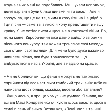
жодна з них мені не подобалась. Ми шукали напрямок,
деякі варіанти були більш динамічні та веселі. Але я
зрозуміла, що це не те, з чим я хочу йти на Нацвідбір.
І ця пісня — саме та, з якою я хочу представляти нашу
країну. Я не хотіла писати щось не в контексті війни. Бо,
як на мене, Євробачення вже давно вийшло за рамки
пісенного конкурсу, там кожен транслює свої меседжі,
свої стани, свої погляди. Для мене було дуже важливо
написати пісню, яка буде транслювати те, що
відбувається в нас в Україні, але з надією на краще.
– Чи не боялися ви, що фанати можуть не так жваво
сприйняти від вас настільки глибокий трек, аніж якби ви
написали щось більш, скажімо, веселе або запальне?
– Якщо чесно, я про це чомусь не думала. Я знала, що
всі від Маші Кондратенко очікують щось веселе, щось в
стилі пісень «Ванька-Встанька», «Люлі-люлі» та інші.