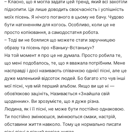
– Класно, що я могла задати цей тренд, який всі захотіли
підхопити. Це лише доводить своєчасність і успішність
моїх пісень. Я нічого поганого в цьому не бачу. Чудово
бути натхненням для когось. Особливо, коли це не
просто копіювання, а самодостатня робота.
– Тоді ви не боялися що можете стати заручницею
образу та пісень про «Ваньку-Встаньку»?
На той момент я про це не думала. Просто робила те,
що мені подобалось, те, що я вважала потрібним. Мене
насправді і досі називають співачкою однієї пісні, але це
дуже маленький відсоток людей. Бо багато хто чув інші
мої пісні, чув мій перший альбом. Якщо ви ще ні —
обов’язково зацініть, Називається «Знайшла свій
щоденник». Ви зрозумієте, що я дуже різна.
Людина, як і її пісні, не може бути постійно однаковою.
Ти постійно змінюєшся, змінюються смаки, настрій,
обставини життя навколо. Тому це нормально писати
різні пісні в різний період життя.