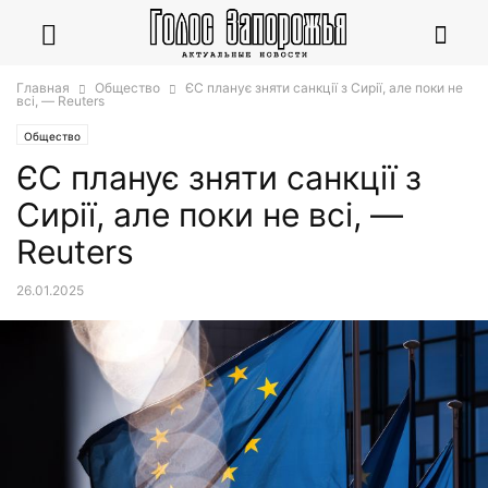
Главная
Общество
ЄС планує зняти санкції з Сирії, але поки не
всі, — Reuters
Общество
ЄС планує зняти санкції з
Сирії, але поки не всі, —
Reuters
26.01.2025