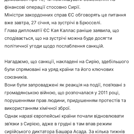
фінансові операції стосовно Сирії.
Міністри закордонних справ ЄС обговорять це питання
вже завтра, 27 січня, на зустрічі в Брюсселі.
Глава дипломатії ЄС Кая Каллас раніше заявила, що
сподівається, що на зустрічі можна буде досягти
політичної угоди щодо послаблення санкцій.
Нагадаємо, що санкції, накладені на Сирію, здебільшого
були спрямовані на уряд країни та його ключових
союзників.
Вони були запроваджені як реакція на події, пов’язані з
громадянською війною, що розпочалася у 2011 році,
порушеннями прав людини, придушенням протестів та
використанням хімічної зброї.
Однак наразі європейські країни почали відновлювати
зв’язки з Сирією, адже в грудні в там впав режим
сирійського диктатора Башара Асада. За кілька тижнів