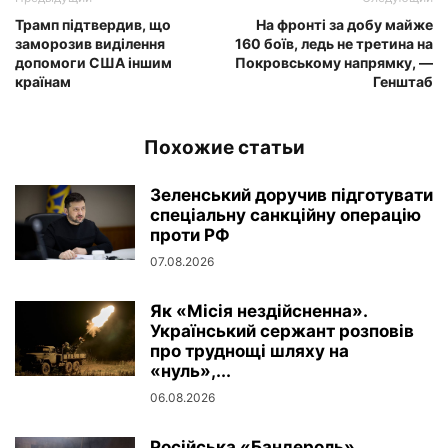
Трамп підтвердив, що
На фронті за добу майже
заморозив виділення
160 боїв, ледь не третина на
допомоги США іншим
Покровському напрямку, —
країнам
Генштаб
Похожие статьи
Зеленський доручив підготувати
спеціальну санкційну операцію
проти РФ
07.08.2026
Як «Місія нездійсненна».
Український сержант розповів
про труднощі шляху на
«нуль»,...
06.08.2026
Російська «Бандероль»