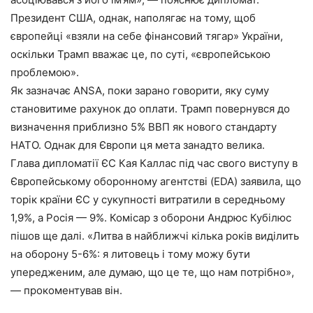
Президент США, однак, наполягає на тому, щоб
європейці «взяли на себе фінансовий тягар» України,
оскільки Трамп вважає це, по суті, «європейською
проблемою».
Як зазначає ANSA, поки зарано говорити, яку суму
становитиме рахунок до оплати. Трамп повернувся до
визначення приблизно 5% ВВП як нового стандарту
НАТО. Однак для Європи ця мета занадто велика.
Глава дипломатії ЄС Кая Каллас під час свого виступу в
Європейському оборонному агентстві (EDA) заявила, що
торік країни ЄС у сукупності витратили в середньому
1,9%, а Росія — 9%. Комісар з оборони Андрюс Кубілюс
пішов ще далі. «Литва в найближчі кілька років виділить
на оборону 5-6%: я литовець і тому можу бути
упередженим, але думаю, що це те, що нам потрібно»,
— прокоментував він.