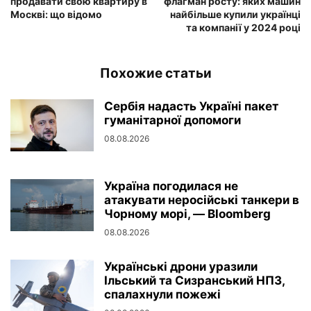
продавати свою квартиру в
флагман росту: яких машин
Москві: що відомо
найбільше купили українці
та компанії у 2024 році
Похожие статьи
Сербія надасть Україні пакет
гуманітарної допомоги
08.08.2026
Україна погодилася не
атакувати неросійські танкери в
Чорному морі, — Bloomberg
08.08.2026
Українські дрони уразили
Ільський та Сизранський НПЗ,
спалахнули пожежі