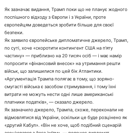
Як зазначає видання, Трамп поки що не планує жодного
поспішного відходу з Європи і з України, проте
європейцям доведеться зробити більше для своєї
безпеки.
Як заявило європейське дипломатичне джерело, Трамп,
по суті, хоче «скоротити контингент США на п’яту
частину» — приблизно на 20 тисяч осіб — і має намір
попросити «фінансовий внесок» на утримання решти
військ, що залишилися по цей бік Атлантики.
«Аргументація Трампа полягає в тому, що зоряно-
смугасті війська є засобом стримування, і тому їхні
витрати не можуть нести одні лише американські
платники податків», — сказало джерело.
Як зазначило джерело, Трампа, схоже, переконали не
відмовлятися від України, оскільки це буде розцінено як
«другий Кабул». «Він не хоче, щоб подібний сценарій
асоціювався з його ім’ям», — пояснює дипломат.