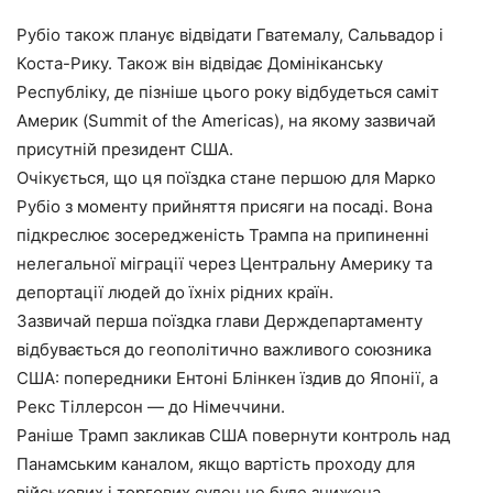
Рубіо також планує відвідати Гватемалу, Сальвадор і
Коста-Рику. Також він відвідає Домініканську
Республіку, де пізніше цього року відбудеться саміт
Америк (Summit of the Americas), на якому зазвичай
присутній президент США.
Очікується, що ця поїздка стане першою для Марко
Рубіо з моменту прийняття присяги на посаді. Вона
підкреслює зосередженість Трампа на припиненні
нелегальної міграції через Центральну Америку та
депортації людей до їхніх рідних країн.
Зазвичай перша поїздка глави Держдепартаменту
відбувається до геополітично важливого союзника
США: попередники Ентоні Блінкен їздив до Японії, а
Рекс Тіллерсон — до Німеччини.
Раніше Трамп закликав США повернути контроль над
Панамським каналом, якщо вартість проходу для
військових і торгових суден не буде знижена.