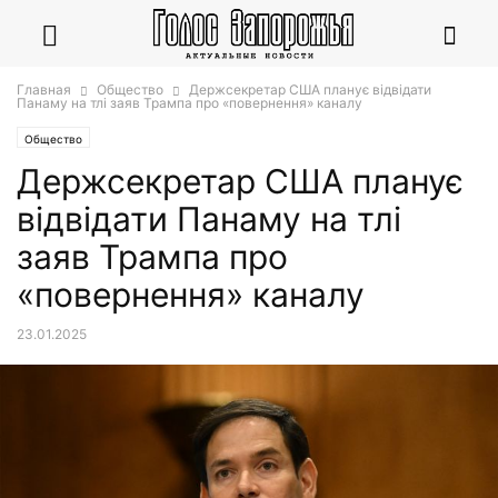
Главная
Общество
Держсекретар США планує відвідати
Панаму на тлі заяв Трампа про «повернення» каналу
Общество
Держсекретар США планує
відвідати Панаму на тлі
заяв Трампа про
«повернення» каналу
23.01.2025