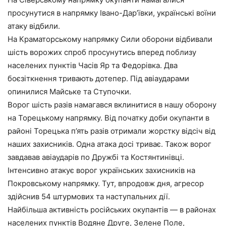
просунутися в напрямку Івано-Дар’ївки, українські воїни
атаку відбили.
На Краматорському напрямку Сили оборони відбивали
шість ворожих спроб просунутись вперед поблизу
населених пунктів Часів Яр та Федорівка. Два
боєзіткнення тривають дотепер. Під авіаударами
опинилися Майське та Ступочки.
Ворог шість разів намагався вклинитися в нашу оборону
на Торецькому напрямку. Від початку доби окупанти в
районі Торецька п’ять разів отримали жорстку відсіч від
наших захисників. Одна атака досі триває. Також ворог
завдавав авіаударів по Дружбі та Костянтинівці.
Інтенсивно атакує ворог українських захисників на
Покровському напрямку. Тут, впродовж дня, агресор
здійснив 54 штурмових та наступальних дії.
Найбільша активність російських окупантів — в районах
населених пунктів Водяне Друге, Зелене Поле,