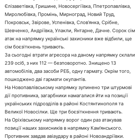
Єлізаветівка, Гришине, Новосергіївка, Ппетропавлівка,
Миролюбівка, Промінь, Мирноград, Новий Труд,
Покровськ, Звірове, Успенівка, Слов’янка, Срібне,
Шевченко, Андріївка, Улакли, Янтарне, Дачне. Сорок сім
атак на напрямку українські захисники вже відбили, ще
сім боєзіткнень тривають.
За сьогодні втрати агресора на даному напрямку склали
239 осіб, з них 112 — безповоротно. Знищено 13
автомобілів, два засоби РЕБ, одну гармату. Окрім того,
пошкоджено дві гармати окупантів.
На Новопавлівському напрямку зупинено три штурмові
дії противника, загарбники намагалися йти на позиції
українських підрозділів в районі Костянтинополя та
Великої Новосілки. Ще три боєзіткнення тривають.
На Оріхівському напрямку ворог один раз атакував
позиції наших захисників в напрямку Кам’янського.
Противник завдав авіаудару в районі Новоандріївки.