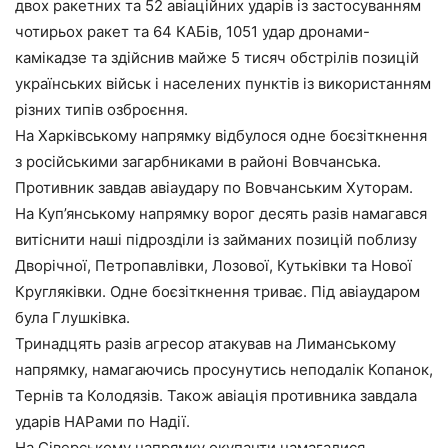
двох ракетних та 52 авіаційних ударів із застосуванням
чотирьох ракет та 64 КАБів, 1051 удар дронами-
камікадзе та здійснив майже 5 тисяч обстрілів позицій
українських військ і населених пунктів із використанням
різних типів озброєння.
На Харківському напрямку відбулося одне боєзіткнення
з російськими загарбниками в районі Вовчанська.
Противник завдав авіаудару по Вовчанським Хуторам.
На Куп’янському напрямку ворог десять разів намагався
витіснити наші підрозділи із займаних позицій поблизу
Дворічної, Петропавлівки, Лозової, Кутьківки та Нової
Кругляківки. Одне боєзіткнення триває. Під авіаударом
була Глушківка.
Тринадцять разів агресор атакував на Лиманському
напрямку, намагаючись просунутись неподалік Копанок,
Тернів та Колодязів. Також авіація противника завдала
ударів НАРами по Надії.
На Сіверському напрямку окупанти намагалися