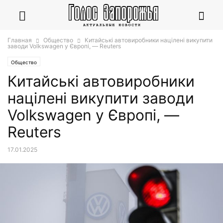
Главная
Общество
Китайські автовиробники націлені викупити
заводи Volkswagen у Європі, — Reuters
Общество
Китайські автовиробники
націлені викупити заводи
Volkswagen у Європі, —
Reuters
17.01.2025