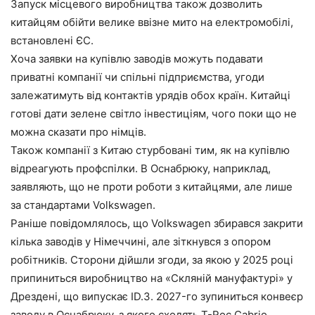
Запуск місцевого виробництва також дозволить
китайцям обійти велике ввізне мито на електромобілі,
встановлені ЄС.
Хоча заявки на купівлю заводів можуть подавати
приватні компанії чи спільні підприємства, угоди
залежатимуть від контактів урядів обох країн. Китайці
готові дати зелене світло інвестиціям, чого поки що не
можна сказати про німців.
Також компанії з Китаю стурбовані тим, як на купівлю
відреагують профспілки. В Оснабрюку, наприклад,
заявляють, що не проти роботи з китайцями, але лише
за стандартами Volkswagen.
Раніше повідомлялось, що Volkswagen збирався закрити
кілька заводів у Німеччині, але зіткнувся з опором
робітників. Сторони дійшли згоди, за якою у 2025 році
припиниться виробництво на «Скляній мануфактурі» у
Дрездені, що випускає ID.3. 2027-го зупиниться конвеєр
заводу в Оснабрюку, з якого сходять T-Roc Cabrio.