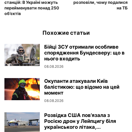
станцій: В Україні можуть
розповіли, чому подалися
перейменувати понад 250
на ТБ
об’єктів
Похожие статьи
Бійці ЗСУ отримали особливе
спорядження Бундесверу: що в
нього входить
08.08.2026
Окупанти атакували Київ
балістикою: що відомо на цей
момент
08.08.2026
Розвідка США пов’язала з
Росією дрон у Лейпцигу біля
українського літака,...