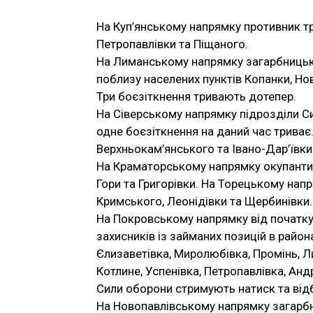
На Куп’янському напрямку противник тр
Петропавлівки та Піщаного.
На Лиманському напрямку загарбницька 
поблизу населених пунктів Копанки, Ново
Три боєзіткнення тривають дотепер.
На Сіверському напрямку підрозділи Си
одне боєзіткнення на даний час триває
Верхньокам’янського та Івано-Дар’ївки.
На Краматорському напрямку окупанти а
Гори та Григорівки. На Торецькому нап
Кримського, Леонідівки та Щербинівки. 
На Покровському напрямку від початку
захисників із займаних позицій в район
Єлизаветівка, Миролюбівка, Промінь, Ли
Котлине, Успенівка, Петропавлівка, Андр
Сили оборони стримують натиск та відб
На Новопавлівському напрямку загарбн