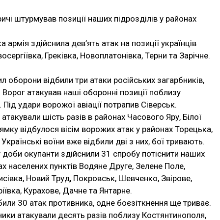
ичі штурмував позиції наших підрозділів у районах
армія здійснила дев’ять атак на позиції українців
сергіївка, Греківка, Новоплатонівка, Терни та Зарічне.
л оборони відбили три атаки російських загарбників,
. Ворог атакував наші оборонні позиції поблизу
 Під удари ворожої авіації потрапив Сіверськ.
такували шість разів в районах Часового Яру, Білої
рямку відбулося вісім ворожих атак у районах Торецька,
Українські воїни вже відбили дві з них, бої тривають.
 доби окупанти здійснили 31 спробу потіснити наших
ах населених пунктів Водяне Друге, Зелене Поле,
сівка, Новий Труд, Покровськ, Шевченко, Звірове,
іївка, Курахове, Дачне та Янтарне.
или 30 атак противника, одне боєзіткнення ще триває.
ики атакували десять разів поблизу Костянтинополя,