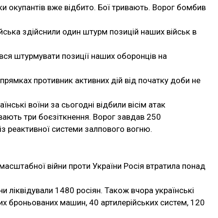
ки окупантів вже відбито. Бої тривають. Ворог бомбив
ійська здійснили один штурм позицій наших військ в
вся штурмувати позиції наших оборонців на
прямках противник активних дій від початку доби не
аїнські воїни за сьогодні відбили вісім атак
ивають три боєзіткнення. Ворог завдав 250
 із реактивної системи залпового вогню.
масштабної війни проти України Росія втратила понад
ни ліквідували 1480 росіян. Також вчора українські
их броньованих машин, 40 артилерійських систем, 120