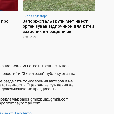
Выбор редактора
 про
Запоріжсталь Групи Метінвест
організував відпочинок для дітей
захисників-працівників
07.08.2026
жание рекламы ответственность несет
новости” и “Эксклюзив” публикуются на
 разделять точку зрения авторов и не
ветственность. Оценочные суждения не
 доказыванию их правдивости.
 рекламы:
sales.gmhzpua@gmail.com
aporizhzha@gmail.com
ние от Тех-Авто