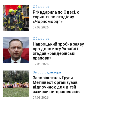
Общество
РФ вдарила по Одесі, є
«приліт» по стадіону
«Чорноморця»
07.08.2026
Общество
Навроцький зробив заяву
про допомогу Україні і
згадав «бандерівські
прапори»
07.08.2026
Выбор редактора
Запоріжсталь Групи
Метінвест організував
відпочинок для дітей
захисників-працівників
07.08.2026