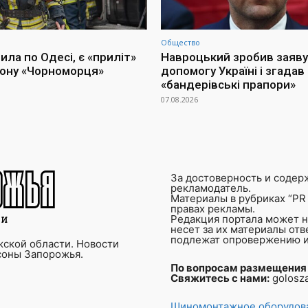
Общество
ла по Одесі, є «приліт»
Навроцький зробив заяву
іону «Чорноморця»
допомогу Україні і згадав
«бандерівські прапори»
07.08.2026
За достоверность и содер
рекламодатель.
Материалы в рубриках “PR 
правах рекламы.
Редакция портала может не
несет за их материалы от
подлежат опровержению и
ской области. Новости
соны Запорожья.
По вопросам размещения
Свяжитесь с нами:
golosz
Шиномонтажное оборудова