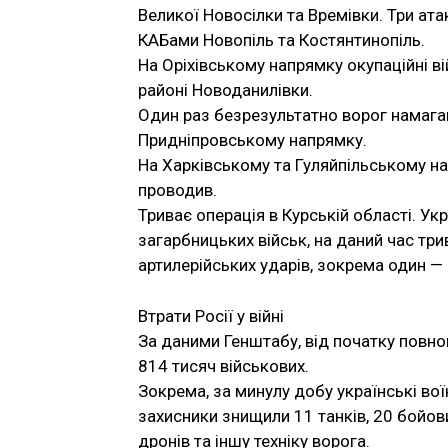
Великої Новосілки та Времівки. Три ата
КАБами Новопіль та Костянтинопіль.
На Оріхівському напрямку окупаційні в
районі Новоданилівки.
Один раз безрезультатно ворог намага
Придніпровському напрямку.
На Харківському та Гуляйпільському на
проводив.
Триває операція в Курській області. Укр
загарбницьких військ, на даний час тр
артилерійських ударів, зокрема один —
Втрати Росії у війні
За даними Генштабу, від початку повно
814 тисяч військових.
Зокрема, за минулу добу українські вої
захисники знищили 11 танків, 20 бойов
дронів та іншу техніку ворога.