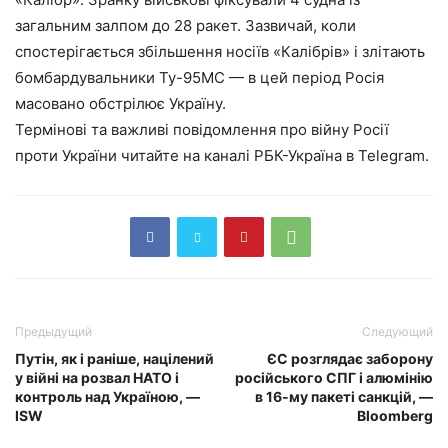
загальним залпом до 28 ракет. Зазвичай, коли
спостерігається збільшення носіїв «Калібрів» і злітають
бомбардувальники Ту-95МС — в цей період Росія
масовано обстрілює Україну.
Термінові та важливі повідомлення про війну Росії
проти України читайте на каналі РБК-Україна в Telegram.
Предыдущий
Следующий
Путін, як і раніше, націлений
ЄС розглядає заборону
у війні на розвал НАТО і
російського СПГ і алюмінію
контроль над Україною, —
в 16-му пакеті санкцій, —
ISW
Bloomberg