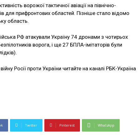
тивність ворожої тактичної авіації на північно-
рів для прифронтових областей. Пізніше стало відомо
ку область.
 війська РФ атакували Україну 74 дронами з чотирьох
зпілотників ворога, і ще 27 БПЛА-імітаторів були
ідків).
війну Росії проти України читайте на каналі РБК-Україна
ok
Twitter
Pinterest
WhatsApp