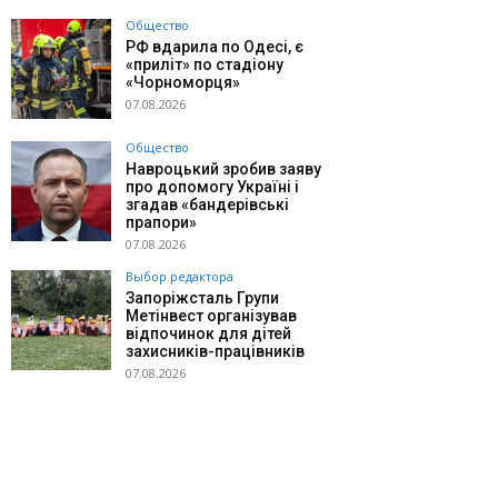
Общество
РФ вдарила по Одесі, є
«приліт» по стадіону
«Чорноморця»
07.08.2026
Общество
Навроцький зробив заяву
про допомогу Україні і
згадав «бандерівські
прапори»
07.08.2026
Выбор редактора
Запоріжсталь Групи
Метінвест організував
відпочинок для дітей
захисників-працівників
07.08.2026