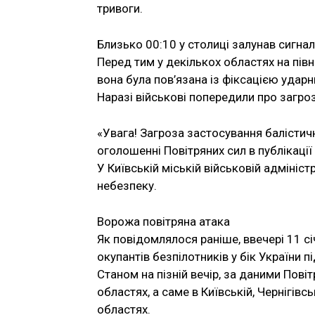
тривоги.
Близько 00:10 у столиці залунав сигна
Перед тим у декількох областях на півн
вона була пов’язана із фіксацією ударн
Наразі військові попередили про загроз
«Увага! Загроза застосування балістичн
оголошенні Повітряних сил в публікації 
У Київській міській військовій адмініст
небезпеку.
Ворожа повітряна атака
Як повідомлялося раніше, ввечері 11 сі
окупантів безпілотників у бік України п
Станом на пізній вечір, за даними Пові
областях, а саме в Київській, Чернігівс
областях.