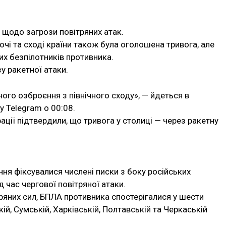
л щодо загрози повітряних атак.
очі та сході країни також була оголошена тривога, але
их безпілотників противника.
у ракетної атаки.
ого озброєння з північного сходу», — йдеться в
у Telegram о 00:08.
рації підтвердили, що тривога у столиці — через ракетну
чня фіксувалися числені писки з боку російських
ід час чергової повітряної атаки.
тряних сил, БПЛА противника спостерігалися у шести
ькій, Сумській, Харківській, Полтавській та Черкаській