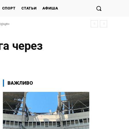
СПОРТ
СТАТЬИ
АФИША
морця»
га через
ВАЖЛИВО