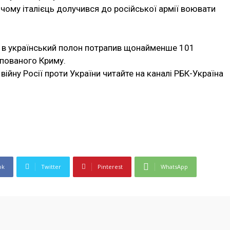
 чому італієць долучився до російської армії воювати
о в український полон потрапив щонайменше 101
упованого Криму.
війну Росії проти України читайте на каналі РБК-Україна
ok
Twitter
Pinterest
WhatsApp