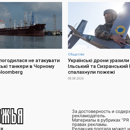
Общество
 погодилася не атакувати
Українські дрони уразили
ські танкери в Чорному
Ільський та Сизранський 
 Bloomberg
спалахнули пожежі
08.08.2026
За достоверность и содер
рекламодатель.
Материалы в рубриках “PR 
правах рекламы.
Редакция портала может не