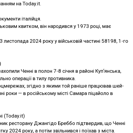
анням на Today.it.
кументи італійця.
ьковим квитком, він народився у 1973 році, має
13 листопада 2024 року у військовій частині 58198, 1-го
)
ахопили Ченні в полон 7-8 січня в районі Купʼянська,
льно операції в тилу противника.
оцмережах, згідно з якими той раніше працював шей-
нні роки — в російському місті Самара піцайоло в
 (Today.it)
асник ресторану Джангідо Бреббо підтвердив, що Ченні
у 2024 року, а потім звільнився і поїхав з міста.