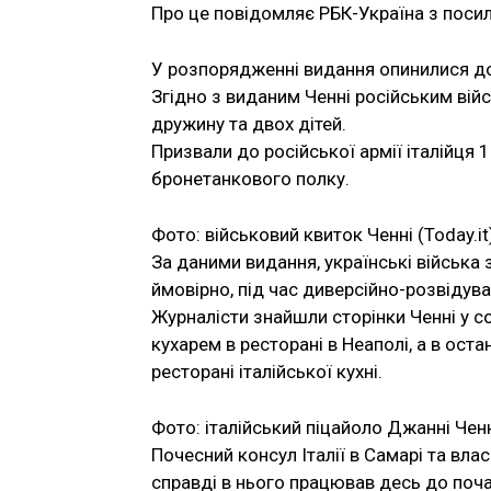
Про це повідомляє РБК-Україна з посил
У розпорядженні видання опинилися до
Згідно з виданим Ченні російським війс
дружину та двох дітей.
Призвали до російської армії італійця 
бронетанкового полку.
Фото: військовий квиток Ченні (Today.it
За даними видання, українські війська з
ймовірно, під час диверсійно-розвідува
Журналісти знайшли сторінки Ченні у с
кухарем в ресторані в Неаполі, а в оста
ресторані італійської кухні.
Фото: італійський піцайоло Джанні Ченні
Почесний консул Італії в Самарі та вл
справді в нього працював десь до початк