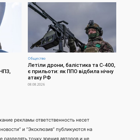
Общество
Летіли дрони, балістика та С-400,
НПЗ,
є прильоти: як ППО відбила нічну
атаку РФ
08.08.2026
жание рекламы ответственность несет
новости” и “Эксклюзив” публикуются на
 разделять точку зрения авторов и не