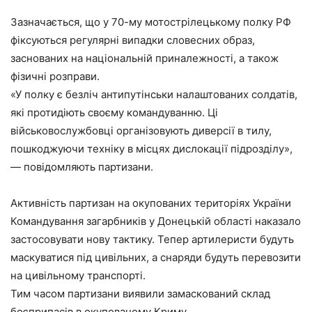
Зазначається, що у 70-му мотострілецькому полку РФ
фіксуються регулярні випадки словесних образ,
заснованих на національній приналежності, а також
фізичні розправи.
«У полку є безліч антипутінськи налаштованих солдатів,
які протидіють своєму командуванню. Ці
військовослужбовці організовують диверсії в тилу,
пошкоджуючи техніку в місцях дислокації підрозділу»,
— повідомляють партизани.
Активність партизан на окупованих територіях України
Командування загарбників у Донецькій області наказало
застосовувати нову тактику. Тепер артилеристи будуть
маскуватися під цивільних, а снаряди будуть перевозити
на цивільному транспорті.
Тим часом партизани виявили замаскований склад
боєприпасів в окупованому Криму.