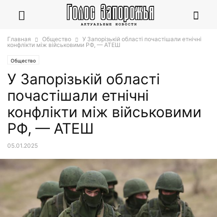
Главная
Общество
У Запорізькій області почастішали етнічні
конфлікти між військовими РФ, — АТЕШ
Общество
У Запорізькій області
почастішали етнічні
конфлікти між військовими
РФ, — АТЕШ
05.01.2025