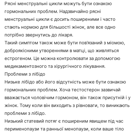
Рясні менструальні цикли можуть бути ознакою
гормональних проблем. Надзвичайно рясні
менструальні цикли є досить поширеними і часто
стають нормою для більшості жінок, але все одно
потрібно звернутись до лікаря.
Такий симптом також може бути пов’язаний з міомою,
доброякісними утвореннями в матці, що живляться
естрогеном. Це можна контролювати за допомогою
медикаментозного та хірургічного лікування.
Проблеми з лібідо
Низьке лібідо або його відсутність може бути ознакою
гормональних проблем. Хоча тестостерон зазвичай
вважається чоловічим гормоном, він також присутній і у
жінок. Тому коли він виходить з рівноваги, то виникають
проблеми з лібідо.
Низький статевий потяг є поширеним явищем під час
перименопаузи та ранньої менопаузи, коли ваше тіло