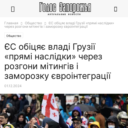
Главная
Общество
ЄС обіцяє владі Грузії «прямі наслідки»
через розгони мітингів і заморозку євроінтеграції
Общество
ЄС обіцяє владі Грузії
«прямі наслідки» через
розгони мітингів і
заморозку євроінтеграції
01.12.2024