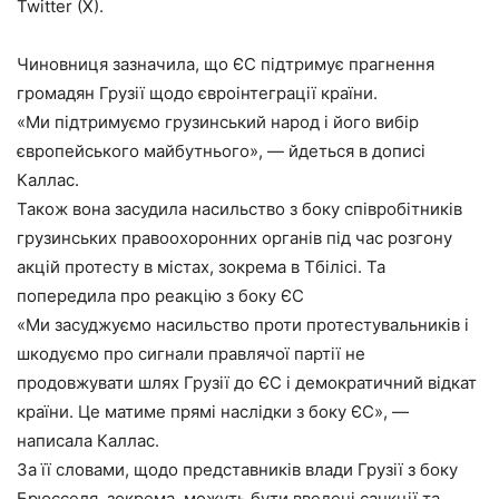
Twitter (X).
Чиновниця зазначила, що ЄС підтримує прагнення
громадян Грузії щодо євроінтеграції країни.
«Ми підтримуємо грузинський народ і його вибір
європейського майбутнього», — йдеться в дописі
Каллас.
Також вона засудила насильство з боку співробітників
грузинських правоохоронних органів під час розгону
акцій протесту в містах, зокрема в Тбілісі. Та
попередила про реакцію з боку ЄС
«Ми засуджуємо насильство проти протестувальників і
шкодуємо про сигнали правлячої партії не
продовжувати шлях Грузії до ЄС і демократичний відкат
країни. Це матиме прямі наслідки з боку ЄС», —
написала Каллас.
За її словами, щодо представників влади Грузії з боку
Брюсселя, зокрема, можуть бути введені санкції та