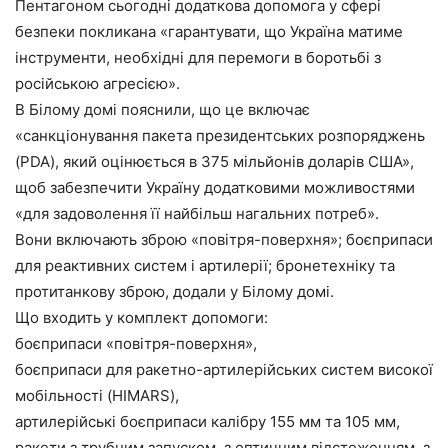
Пентагоном сьогодні додаткова допомога у сфері
безпеки покликана «гарантувати, що Україна матиме
інструменти, необхідні для перемоги в боротьбі з
російською агресією».
В Білому домі пояснили, що це включає
«санкціонування пакета президентських розпоряджень
(PDA), який оцінюється в 375 мільйонів доларів США»,
щоб забезпечити Україну додатковими можливостями
«для задоволення її найбільш нагальних потреб».
Вони включають зброю «повітря-поверхня»; боєприпаси
для реактивних систем і артилерії; бронетехніку та
протитанкову зброю, додали у Білому домі.
Що входить у комплект допомоги:
боєприпаси «повітря-поверхня»,
боєприпаси для ракетно-артилерійських систем високої
мобільності (HIMARS),
артилерійські боєприпаси калібру 155 мм та 105 мм,
ракети з трубним запуском, з оптичним відстеженням, з