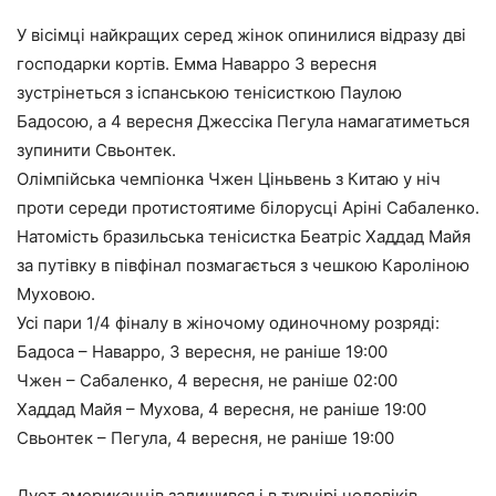
У вісімці найкращих серед жінок опинилися відразу дві
господарки кортів. Емма Наварро 3 вересня
зустрінеться з іспанською тенісисткою Паулою
Бадосою, а 4 вересня Джессіка Пегула намагатиметься
зупинити Свьонтек.
Олімпійська чемпіонка Чжен Ціньвень з Китаю у ніч
проти середи протистоятиме білорусці Аріні Сабаленко.
Натомість бразильська тенісистка Беатріс Хаддад Майя
за путівку в півфінал позмагається з чешкою Кароліною
Муховою.
Усі пари 1/4 фіналу в жіночому одиночному розряді:
Бадоса – Наварро, 3 вересня, не раніше 19:00
Чжен – Сабаленко, 4 вересня, не раніше 02:00
Хаддад Майя – Мухова, 4 вересня, не раніше 19:00
Свьонтек – Пегула, 4 вересня, не раніше 19:00
Дует американців залишився і в турнірі чоловіків.