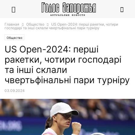
Главная
Общество
US Open-2024: перші ракетки, чотири
господарі та інші склали чвертьфінальні пари турніру
Общество
US Open-2024: перші
ракетки, чотири господарі
та інші склали
чвертьфінальні пари турніру
03.09.2024