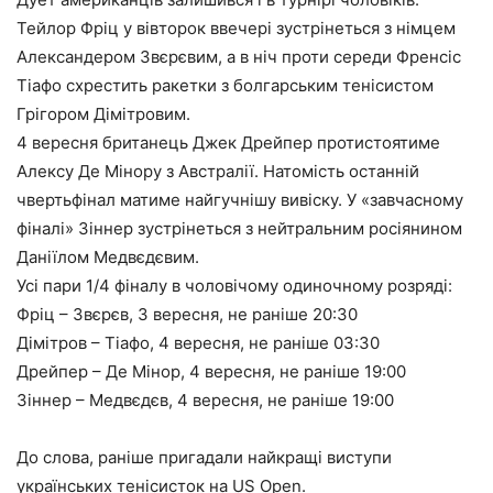
Тейлор Фріц у вівторок ввечері зустрінеться з німцем
Александером Звєрєвим, а в ніч проти середи Френсіс
Тіафо схрестить ракетки з болгарським тенісистом
Грігором Дімітровим.
4 вересня британець Джек Дрейпер протистоятиме
Алексу Де Мінору з Австралії. Натомість останній
чвертьфінал матиме найгучнішу вивіску. У «завчасному
фіналі» Зіннер зустрінеться з нейтральним росіянином
Даніїлом Медвєдєвим.
Усі пари 1/4 фіналу в чоловічому одиночному розряді:
Фріц – Звєрєв, 3 вересня, не раніше 20:30
Дімітров – Тіафо, 4 вересня, не раніше 03:30
Дрейпер – Де Мінор, 4 вересня, не раніше 19:00
Зіннер – Медвєдєв, 4 вересня, не раніше 19:00
До слова, раніше пригадали найкращі виступи
українських тенісисток на US Open.