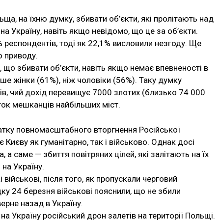
ща, на їхню думку, збивати об’єкти, які пролітають над
 на Україну, навіть якщо невідомо, що це за об’єкти.
% респондентів, тоді як 22,1% висловили незгоду. Ще
о приводу.
 що збивати об’єкти, навіть якщо немає впевненості в
ше жінки (61%), ніж чоловіки (56%). Таку думку
в, чий дохід перевищує 7000 злотих (близько 74 000
оток мешканців найбільших міст.
атку повномасштабного вторгнення Російської
 Києву як гуманітарно, так і військово. Однак досі
 а саме — збиття повітряних цілей, які залітають на їх
 на Україну.
 військові, після того, як пропускали черговий
дку 24 березня військові пояснили, що не збили
верне назад в Україну.
 на Україну російський дрон залетів на території Польщі.