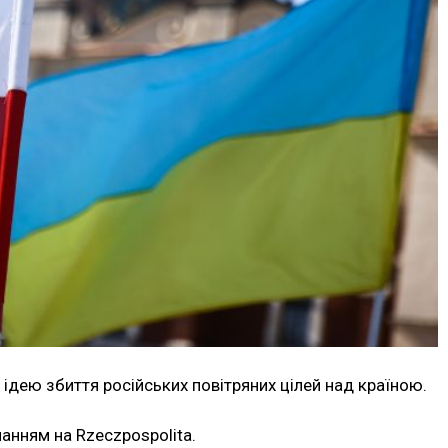
ідею збиття російських повітряних цілей над країною.
анням на Rzeczpospolita.