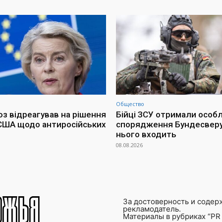
Общество
з відреагував на рішення
Бійці ЗСУ отримали особ
США щодо антиросійських
спорядження Бундесверу
нього входить
08.08.2026
За достоверность и содер
рекламодатель.
Материалы в рубриках “PR 