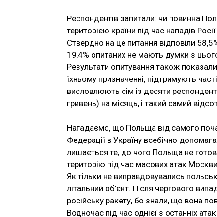
Респондентів запитали: чи повинна Поль
територією країни під час нападів Росії
Ствердно на це питання відповіли 58,5
19,4% опитаних не мають думки з цьог
Результати опитування також показали,
їхньому призначенні, підтримують часті
висловлюють сім із десяти респонденті
гривень) на місяць, і такий самий відс
Нагадаємо, що Польща від самого поч
Федерації в Україну всебічно допомагає
лишається те, до чого Польща не готова,
територію під час масових атак Москви
Як тільки не виправдовувались польські
літальний об’єкт. Після чергового випа
російську ракету, бо знали, що вона по
Водночас під час однієї з останніх атак