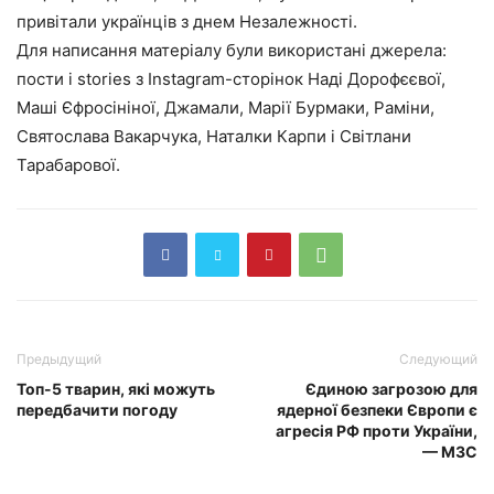
привітали українців з днем Незалежності.
Для написання матеріалу були використані джерела:
пости і stories з Instagram-сторінок Наді Дорофєєвої,
Маші Єфросініної, Джамали, Марії Бурмаки, Раміни,
Святослава Вакарчука, Наталки Карпи і Світлани
Тарабарової.
Предыдущий
Следующий
Топ-5 тварин, які можуть
Єдиною загрозою для
передбачити погоду
ядерної безпеки Європи є
агресія РФ проти України,
— МЗС