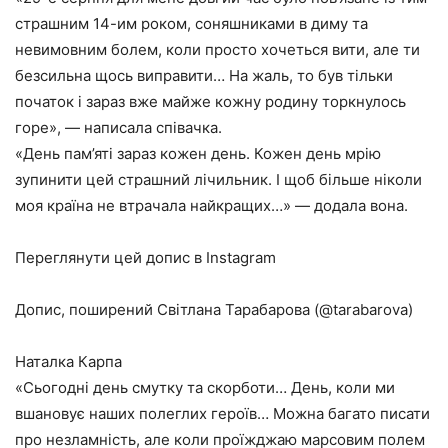
страшним 14-им роком, соняшниками в диму та
невимовним болем, коли просто хочеться вити, але ти
безсильна щось виправити… На жаль, то був тільки
початок і зараз вже майже кожну родину торкнулось
горе», — написала співачка.
«День пам’яті зараз кожен день. Кожен день мрію
зупинити цей страшний лічильник. І щоб більше ніколи
моя країна не втрачала найкращих…» — додала вона.
Переглянути цей допис в Instagram
Допис, поширений Світлана Тарабарова (@tarabarova)
Наталка Карпа
«Сьогодні день смутку та скорботи… День, коли ми
вшановує наших полеглих героїв… Можна багато писати
про незламність, але коли проїжджаю марсовим полем