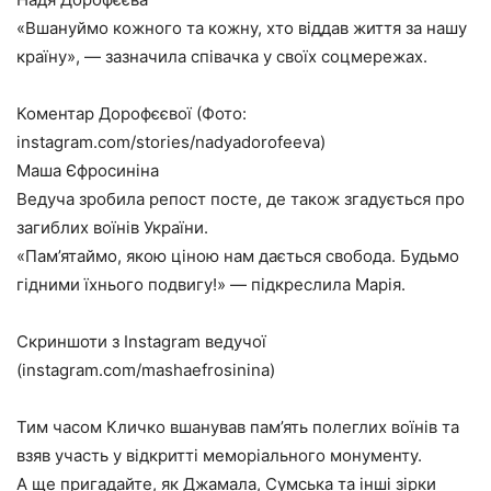
«Вшануймо кожного та кожну, хто віддав життя за нашу
країну», — зазначила співачка у своїх соцмережах.
Коментар Дорофєєвої (Фото:
instagram.com/stories/nadyadorofeeva)
Маша Єфросиніна
Ведуча зробила репост посте, де також згадується про
загиблих воїнів України.
«Пам’ятаймо, якою ціною нам дається свобода. Будьмо
гідними їхнього подвигу!» — підкреслила Марія.
Скриншоти з Instagram ведучої
(instagram.com/mashaefrosinina)
Тим часом Кличко вшанував пам’ять полеглих воїнів та
взяв участь у відкритті меморіального монументу.
А ще пригадайте, як Джамала, Сумська та інші зірки