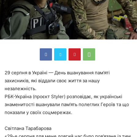
29 серпня в Україні — День вшанування пам’яті
захисників, які віддали своє життя за нашу
незалежність.
РБК-Україна (проєкт Styler) розповідає, як українські
знаменитості вшанували пам’ять полеглих Героїв та що
показали у своїх соцмережах.
Світлана Тарабарова
«29-е серпня для мене довгий час було пов’язане із тим