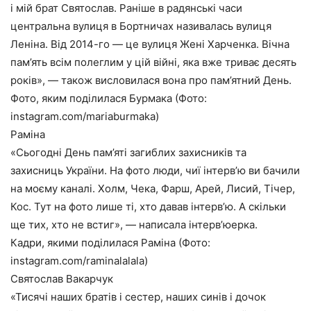
і мій брат Святослав. Раніше в радянські часи
центральна вулиця в Бортничах називалась вулиця
Леніна. Від 2014-го — це вулиця Жені Харченка. Вічна
пам’ять всім полеглим у цій війні, яка вже триває десять
років», — також висловилася вона про пам’ятний День.
Фото, яким поділилася Бурмака (Фото:
instagram.com/mariaburmaka)
Раміна
«Сьогодні День пам’яті загиблих захисників та
захисниць України. На фото люди, чиї інтервʼю ви бачили
на моєму каналі. Холм, Чека, Фарш, Арей, Лисий, Тічер,
Кос. Тут на фото лише ті, хто давав інтерв’ю. А скільки
ще тих, хто не встиг», — написала інтерв’юерка.
Кадри, якими поділилася Раміна (Фото:
instagram.com/raminalalala)
Святослав Вакарчук
«Тисячі наших братів і сестер, наших синів і дочок