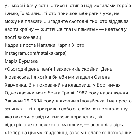
у Львові і бачу сотні… тисячі стягів над могилами героїв
і знаю, їх вбили… ті хто прийшов забирати чуже, не
можу не плакати… Згадайте сьогодні тих, хто віддав за
нас та країну — життя! Світла їм пам’ять!» — йдеться у
пості виконавиці.
Кадри з поста Наталки Карпи (Фото:
instagram.com/natalkakarpa)
Марія Бурмака
«Сьогодні день пам‘яті захисників України. День
Іловайська. І я хотіла би аби ми згадали Євгена
Харченка. Він похований на кладовищі у Бортничах.
Однокласник мого брата Гриші, 1987 року народження.
Загинув 29.08.14 року, відходив з Іловайська. І не просто
загинув — він прикривав собою, своїм вогнем колонну,
яка виходила звідти, вивозив поранених, він
відстрілювся з пожежноі машини», — розповіла зірка.
«Тепер на цьому кладовищі, зовсім недалеко похований