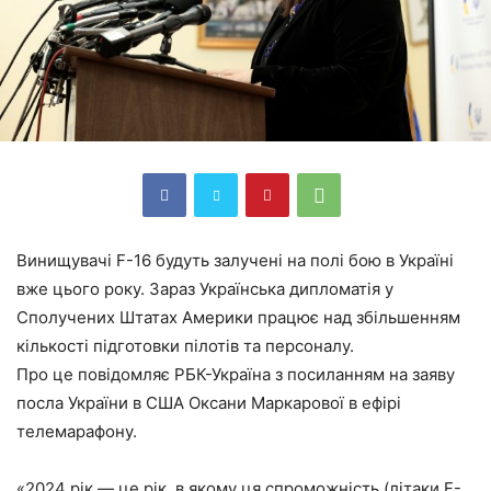
Винищувачі F-16 будуть залучені на полі бою в Україні
вже цього року. Зараз Українська дипломатія у
Сполучених Штатах Америки працює над збільшенням
кількості підготовки пілотів та персоналу.
Про це повідомляє РБК-Україна з посиланням на заяву
посла України в США Оксани Маркарової в ефірі
телемарафону.
«2024 рік — це рік, в якому ця спроможність (літаки F-