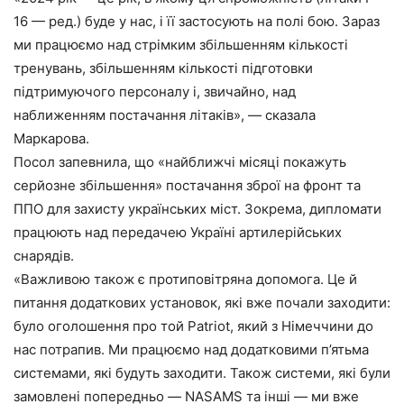
16 — ред.) буде у нас, і її застосують на полі бою. Зараз
ми працюємо над стрімким збільшенням кількості
тренувань, збільшенням кількості підготовки
підтримуючого персоналу і, звичайно, над
наближенням постачання літаків», — сказала
Маркарова.
Посол запевнила, що «найближчі місяці покажуть
серйозне збільшення» постачання зброї на фронт та
ППО для захисту українських міст. Зокрема, дипломати
працюють над передачею Україні артилерійських
снарядів.
«Важливою також є протиповітряна допомога. Це й
питання додаткових установок, які вже почали заходити:
було оголошення про той Patriot, який з Німеччини до
нас потрапив. Ми працюємо над додатковими п’ятьма
системами, які будуть заходити. Також системи, які були
замовлені попередньо — NASAMS та інші — ми вже