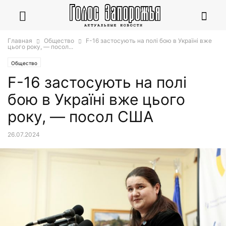
Главная
Общество
F-16 застосують на полі бою в Україні вже
цього року, — посол...
Общество
F-16 застосують на полі
бою в Україні вже цього
року, — посол США
26.07.2024