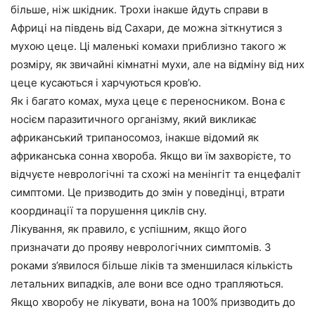
більше, ніж шкідник. Трохи інакше йдуть справи в
Африці на південь від Сахари, де можна зіткнутися з
мухою цеце. Ці маленькі комахи приблизно такого ж
розміру, як звичайні кімнатні мухи, але на відміну від них
цеце кусаються і харчуються кров’ю.
Як і багато комах, муха цеце є переносником. Вона є
носієм паразитичного організму, який викликає
африканський трипаносомоз, інакше відомий як
африканська сонна хвороба. Якщо ви їм захворієте, то
відчуєте неврологічні та схожі на менінгіт та енцефаліт
симптоми. Це призводить до змін у поведінці, втрати
координації та порушення циклів сну.
Лікування, як правило, є успішним, якщо його
призначати до прояву неврологічних симптомів. З
роками з’явилося більше ліків та зменшилася кількість
летальних випадків, але вони все одно трапляються.
Якщо хворобу не лікувати, вона на 100% призводить до