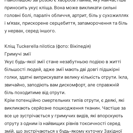
приносить укус кліща. Вона може викликати сильні
головні болі, параліч обличчя, артрит, біль у сухожиллях
і м’язах, прискорене серцебиття, запаморочення та біль
у нервах, серед іншого.
Кліщ Tuckerella nilotica (фото: Вікіпедія)
Гримучі змії
Укус будь-якої змії стане незабутньою подією в житті
більшості людей, адже змії мають дві довгі підшкірні
голки, здатні виприскувати велику кількість отрути. Ікла,
звичайно, заподіють вам дискомфорт, але справжній
біль походитиме від отрути.
Крім потенційно смертельних типів отрути, є деякі, які
викликають серйозне пошкодження тканин. Частіше за
все це зустрічається у гримучих видів, які впорскують
отруту з одним із найвищих рівнів токсичності серед
змій, що зустрічаються у будь-якому куточку Західної