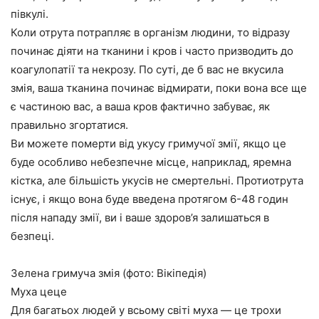
півкулі.
Коли отрута потрапляє в організм людини, то відразу
починає діяти на тканини і кров і часто призводить до
коагулопатії та некрозу. По суті, де б вас не вкусила
змія, ваша тканина починає відмирати, поки вона все ще
є частиною вас, а ваша кров фактично забуває, як
правильно згортатися.
Ви можете померти від укусу гримучої змії, якщо це
буде особливо небезпечне місце, наприклад, яремна
кістка, але більшість укусів не смертельні. Протиотрута
існує, і якщо вона буде введена протягом 6-48 годин
після нападу змії, ви і ваше здоров’я залишаться в
безпеці.
Зелена гримуча змія (фото: Вікіпедія)
Муха цеце
Для багатьох людей у всьому світі муха — це трохи