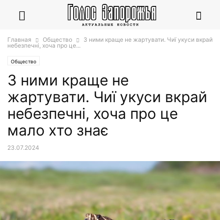
Главная
Общество
З ними краще не жартувати. Чиї укуси вкрай
небезпечні, хоча про це...
Общество
З ними краще не
жартувати. Чиї укуси вкрай
небезпечні, хоча про це
мало хто знає
23.07.2024