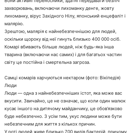
Вони активні переносники, здатні передавати безліч
захворювань, включаючи лихоманку денге, жовту
лихоманку, вірус Західного Нілу, японський енцефаліт і
малярію.
Зрештою, малярія є найнебезпечнішою для людей,
оскільки щороку від неї гинуть близько 400 000 осіб.
Комарі вбивають більше людей, ніж будь-яка інша
тварина (включаючи нас самих) і для багатьох частин
світу це постійна і смертельна загроза.
Самці комарів харчуються нектаром (фото: Вікіпедія)
Люди
Люди — одна з найнебезпечніших істот, яка може вас
вкусити. Звичайно, це не означає, що коли один малюк
кусає іншого на дитячому майданчику, це обов’язково
буде небезпечно. З усім тим, укус людини може бути
небезпечним для життя з кількох причин.
У роті людей живе близько 700 видів бактерій, причому