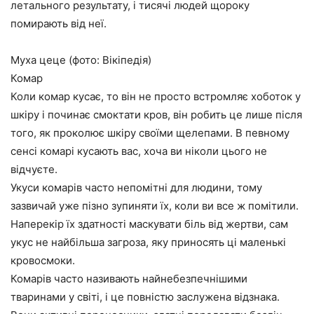
летального результату, і тисячі людей щороку
помирають від неї.
Муха цеце (фото: Вікіпедія)
Комар
Коли комар кусає, то він не просто встромляє хоботок у
шкіру і починає смоктати кров, він робить це лише після
того, як проколює шкіру своїми щелепами. В певному
сенсі комарі кусають вас, хоча ви ніколи цього не
відчуєте.
Укуси комарів часто непомітні для людини, тому
зазвичай уже пізно зупиняти їх, коли ви все ж помітили.
Наперекір їх здатності маскувати біль від жертви, сам
укус не найбільша загроза, яку приносять ці маленькі
кровосмоки.
Комарів часто називають найнебезпечнішими
тваринами у світі, і це повністю заслужена відзнака.