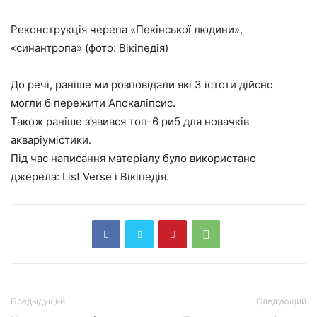
Реконструкція черепа «Пекінської людини»,
«синантропа» (фото: Вікіпедія)
До речі, раніше ми розповідали які 3 істоти дійсно
могли б пережити Апокаліпсис.
Також раніше з’явився топ-6 риб для новачків
акваріумістики.
Під час написання матеріалу було використано
джерела: List Verse і Вікіпедія.
Предыдущий
Следующий