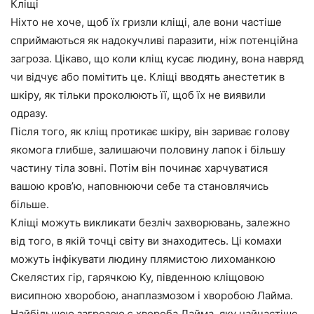
Кліщі
Ніхто не хоче, щоб їх гризли кліщі, але вони частіше
сприймаються як надокучливі паразити, ніж потенційна
загроза. Цікаво, що коли кліщ кусає людину, вона навряд
чи відчує або помітить це. Кліщі вводять анестетик в
шкіру, як тільки проколюють її, щоб їх не виявили
одразу.
Після того, як кліщ протикає шкіру, він зариває голову
якомога глибше, залишаючи половину лапок і більшу
частину тіла зовні. Потім він починає харчуватися
вашою кров’ю, наповнюючи себе та становлячись
більше.
Кліщі можуть викликати безліч захворювань, залежно
від того, в якій точці світу ви знаходитесь. Ці комахи
можуть інфікувати людину плямистою лихоманкою
Скелястих гір, гарячкою Ку, південною кліщовою
висипною хворобою, анаплазмозом і хворобою Лайма.
Найбільшою загрозою є хвороба Лайма, яку найчастіше