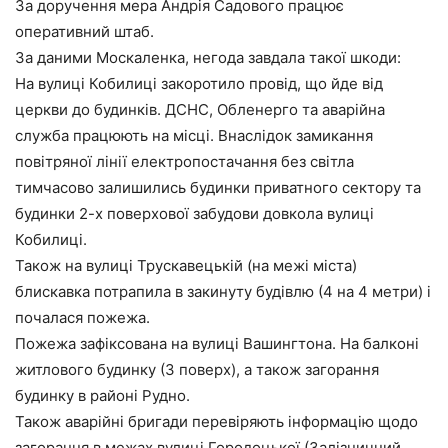
За доручення мера Андрія Садового працює
оперативний штаб.
За даними Москаленка, негода завдала такої шкоди:
На вулиці Кобилиці закоротило провід, що йде від
церкви до будинків. ДСНС, Обленерго та аварійна
служба працюють на місці. Внаслідок замикання
повітряної лінії електропостачання без світла
тимчасово залишились будинки приватного сектору та
будинки 2-х поверхової забудови довкола вулиці
Кобилиці.
Також на вулиці Трускавецькій (на межі міста)
блискавка потрапила в закинуту будівлю (4 на 4 метри) і
почалася пожежа.
Пожежа зафіксована на вулиці Вашингтона. На балконі
житлового будинку (3 поверх), а також загорання
будинку в районі Рудно.
Також аварійні бригади перевіряють інформацію щодо
загорання в межах вулиці Городоцької (Залізничний