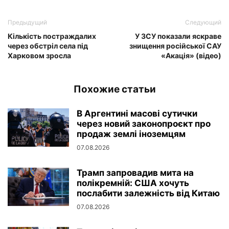
Предыдущий
Следующий
Кількість постраждалих
У ЗСУ показали яскраве
через обстріл села під
знищення російської САУ
Харковом зросла
«Акація» (відео)
Похожие статьи
В Аргентині масові сутички
через новий законопроєкт про
продаж землі іноземцям
07.08.2026
Трамп запровадив мита на
полікремній: США хочуть
послабити залежність від Китаю
07.08.2026