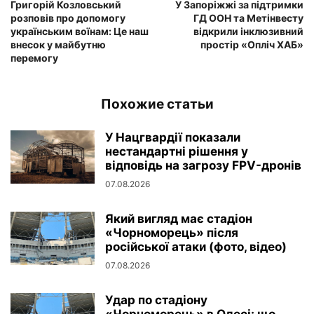
Григорій Козловський
У Запоріжжі за підтримки
розповів про допомогу
ГД ООН та Метінвесту
українським воїнам: Це наш
відкрили інклюзивний
внесок у майбутню
простір «Опліч ХАБ»
перемогу
Похожие статьи
У Нацгвардії показали
нестандартні рішення у
відповідь на загрозу FPV-дронів
07.08.2026
Який вигляд має стадіон
«Чорноморець» після
російської атаки (фото, відео)
07.08.2026
Удар по стадіону