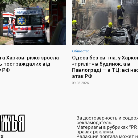
Общество
та Харкові різко зросла
Одеса без світла, у Харко
ть постраждалих від
«приліт» в будинок, а в
у РФ
Павлограді — в ТЦ: всі на
атак РФ
09.08.2026
За достоверность и содер
рекламодатель.
Материалы в рубриках “PR 
правах рекламы.
Редакция портала может не