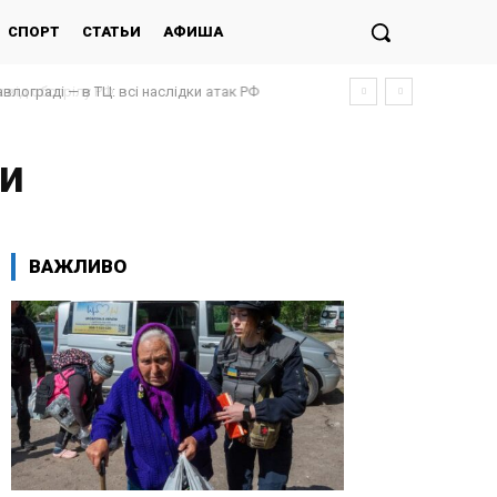
СПОРТ
СТАТЬИ
АФИША
авлограді — в ТЦ: всі наслідки атак РФ
хи
ВАЖЛИВО