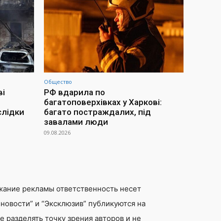
Общество
ві
РФ вдарила по
багатоповерхівках у Харкові:
слідки
багато постраждалих, під
завалами люди
09.08.2026
жание рекламы ответственность несет
новости” и “Эксклюзив” публикуются на
 разделять точку зрения авторов и не