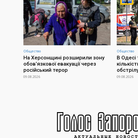
Общество
Общество
На Херсонщині розширили зону
В Одесі 
обов’язкової евакуації через
кількіс
російський терор
обстріл
09.08.2026
09.08.2026