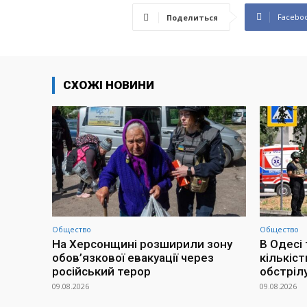
Facebo
Поделиться
СХОЖІ НОВИНИ
Общество
Общество
На Херсонщині розширили зону
В Одесі 
обов’язкової евакуації через
кількіс
російський терор
обстріл
09.08.2026
09.08.2026