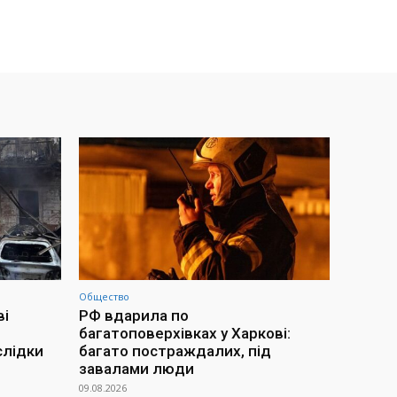
Общество
ві
РФ вдарила по
багатоповерхівках у Харкові:
слідки
багато постраждалих, під
завалами люди
09.08.2026