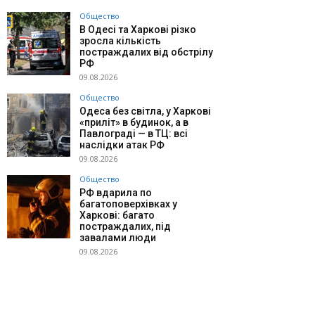
Общество
В Одесі та Харкові різко
зросла кількість
постраждалих від обстрілу
РФ
09.08.2026
Общество
Одеса без світла, у Харкові
«приліт» в будинок, а в
Павлограді — в ТЦ: всі
наслідки атак РФ
09.08.2026
Общество
РФ вдарила по
багатоповерхівках у
Харкові: багато
постраждалих, під
завалами люди
09.08.2026