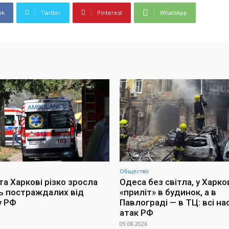
ok
Twitter
Pinterest
WhatsApp
Общество
та Харкові різко зросла
Одеса без світла, у Харко
ть постраждалих від
«приліт» в будинок, а в
у РФ
Павлограді — в ТЦ: всі на
атак РФ
09.08.2026