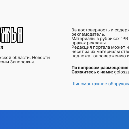
За достоверность и содер
рекламодатель.
Материалы в рубриках “PR 
правах рекламы.
Редакция портала может не
несет за их материалы от
подлежат опровержению и
ской области. Новости
соны Запорожья.
По вопросам размещения
Свяжитесь с нами:
golosz
Шиномонтажное оборудова