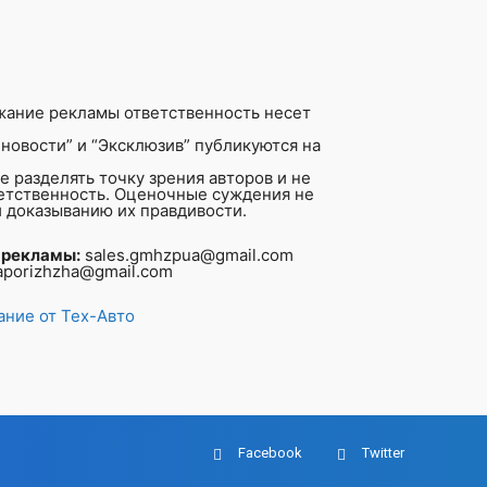
жание рекламы ответственность несет
новости” и “Эксклюзив” публикуются на
 разделять точку зрения авторов и не
ветственность. Оценочные суждения не
 доказыванию их правдивости.
 рекламы:
sales.gmhzpua@gmail.com
aporizhzha@gmail.com
ние от Тех-Авто
Facebook
Twitter