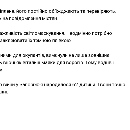
іплене, його постійно об’їжджають та перевіряють.
 на повідомлення містян.
важливість світломаскування. Неодмінно потрібно
 заклеювати їх темною плівкою.
мними для окупантів, вимкнули не лише зовнішнє
ь вночі як вітальні маяки для ворогів. Тому водіїв і
и.
в війни у Запоріжжі народилося 62 дитини. І вони точно
їні.